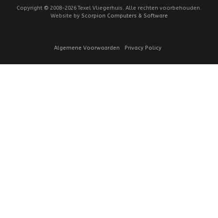
Copyright
©
2008-2026 Texel Vliegerhuis. Alle rechten voorbehouden.
Website by
Scorpion Computers & Software
Algemene Voorwaarden
Privacy Policy