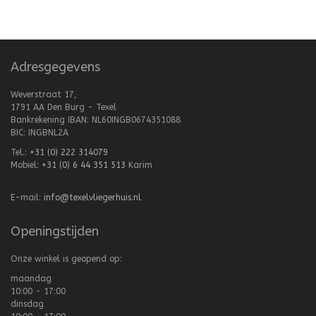
Adresgegevens
Weverstraat 17,
1791 AA Den Burg - Texel
Bankrekening IBAN: NL60INGB0674351088
BIC: INGBNL2A
Tel.:
+31 (0) 222 314079
Mobiel:
+31 (0) 6 44 351 513
Karim
E-mail:
info@texelvliegerhuis.nl
Openingstijden
Onze winkel is geopend op:
maandag
10:00 - 17:00
dinsdag