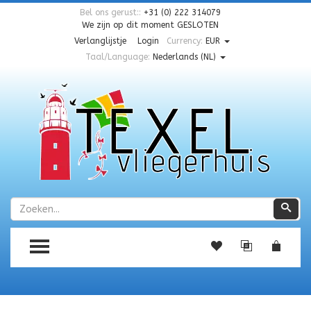
Bel ons gerust::
+31 (0) 222 314079
We zijn op dit moment
GESLOTEN
Verlanglijstje
Login
Currency:
EUR
Taal/Language:
Nederlands (NL)
Zoeken
Zoe
TOGGLE MENU