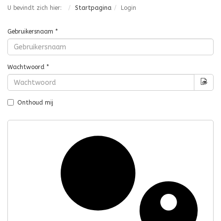
U bevindt zich hier:
Startpagina
Login
Gebruikersnaam
*
Wachtwoord
*
Too
Onthoud mij