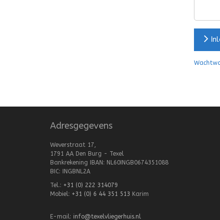
In
Wachtwo
Adresgegevens
Weverstraat 17,
1791 AA Den Burg - Texel
Bankrekening IBAN: NL60INGB0674351088
BIC: INGBNL2A
Tel.:
+31 (0) 222 314079
Mobiel:
+31 (0) 6 44 351 513
Karim
E-mail:
info@texelvliegerhuis.nl