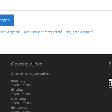
loggen
ord vergeten?
Gebruikersnaam vergeten?
Nog geen account?
Openingstijden
B
Onze winkel is geopend op:
U 
maandag
10:00 - 17:00
dinsdag
10:00 - 17:00
woensdag
10:00 - 17:00
donderdag