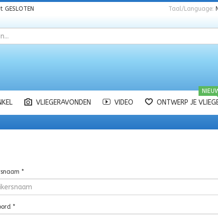
nt
GESLOTEN
Taal/Language:
NIEU
NKEL
VLIEGERAVONDEN
VIDEO
ONTWERP JE VLIEG
rsnaam
*
ord
*