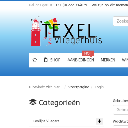
Bel ons gerust::
+31 (0) 222 314079
We zijn op dit mome
Zoeken
HOT
SHOP
AANBIEDINGEN
MERKEN
WI
U bevindt zich hier:
Startpagina
Login
Categorieën
Gebruike
Eenlijns Vliegers
Wachtwo