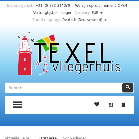
Bel ons gerust::
+31 (0) 222 314079
We zijn op dit moment
OPEN
Verlanglijstje
Login
Currency:
EUR
Taal/Language:
Deutsch (Deutschland)
Zoeken
Zoe
TOGGLE MENU
Aktuelle Seite:
Startseite
Aanbiedingen