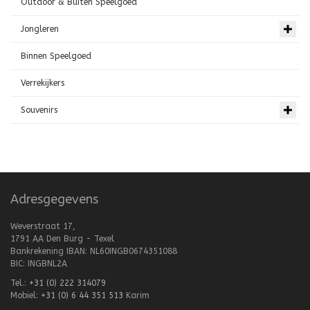
Outdoor & Buiten Speelgoed
Jongleren
Binnen Speelgoed
Verrekijkers
Souvenirs
Adresgegevens
Weverstraat 17,
1791 AA Den Burg - Texel
Bankrekening IBAN: NL60INGB0674351088
BIC: INGBNL2A
Tel.:
+31 (0) 222 314079
Mobiel:
+31 (0) 6 44 351 513
Karim