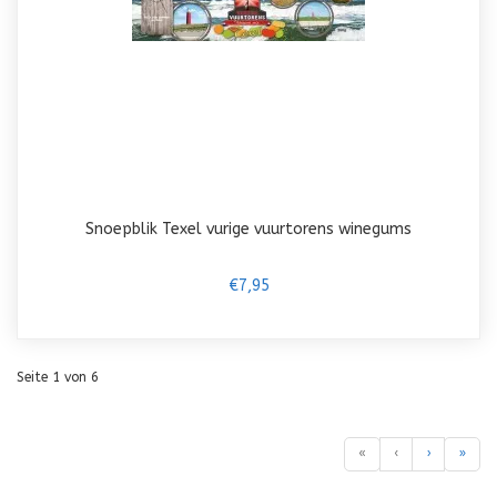
Snoepblik Texel vurige vuurtorens winegums
€7,95
Seite 1 von 6
«
‹
›
»