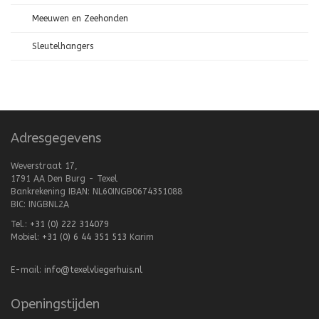
Meeuwen en Zeehonden
Sleutelhangers
Adresgegevens
Weverstraat 17,
1791 AA Den Burg - Texel
Bankrekening IBAN: NL60INGB0674351088
BIC: INGBNL2A
Tel.:
+31 (0) 222 314079
Mobiel:
+31 (0) 6 44 351 513
Karim
E-mail:
info@texelvliegerhuis.nl
Openingstijden