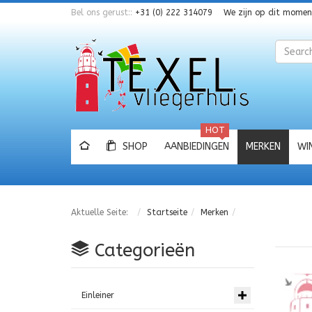
Bel ons gerust::
+31 (0) 222 314079
We zijn op dit mome
Zoeken
HOT
SHOP
AANBIEDINGEN
MERKEN
WI
Aktuelle Seite:
Startseite
Merken
Categorieën
Einleiner