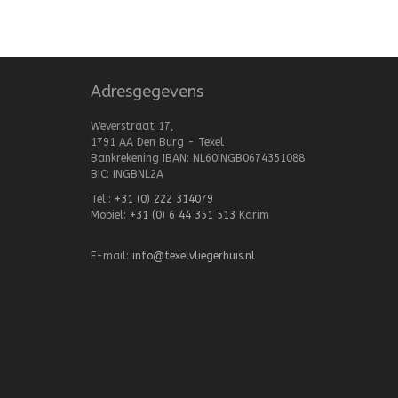
Adresgegevens
Weverstraat 17,
1791 AA Den Burg - Texel
Bankrekening IBAN: NL60INGB0674351088
BIC: INGBNL2A
Tel.:
+31 (0) 222 314079
Mobiel:
+31 (0) 6 44 351 513
Karim
E-mail:
info@texelvliegerhuis.nl