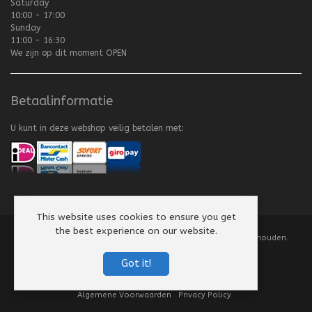
Saturday
10:00 - 17:00
Sunday
11:00 - 16:30
We zijn op dit moment
OPEN
Betaalinformatie
U kunt in deze webshop veilig betalen met:
This website uses cookies to ensure you get
the best experience on our website.
Copyright
©
2008-2026 Texel Vliegerhuis. Alle rechten voorbehouden.
Website by
Scorpion Computers & Software
Got it!
Algemene Voorwaarden
Privacy Policy