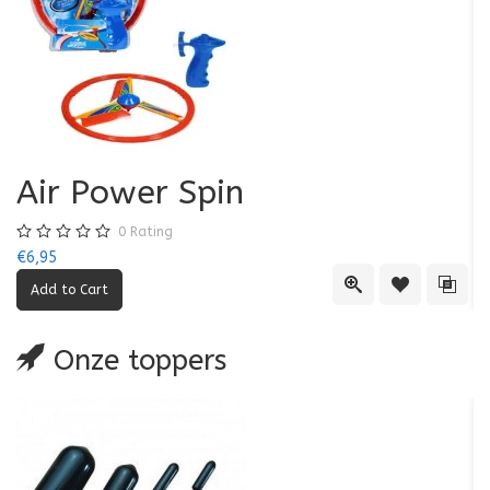
Air Power Spin
0
Rating
€6,95
€5
Quick View
Add to Wishl
Add 
Onze toppers