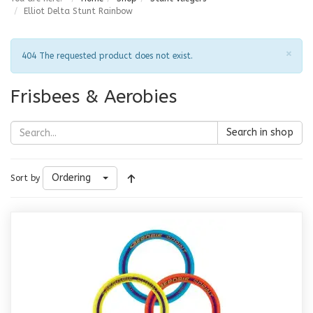
Elliot Delta Stunt Rainbow
Clo
×
Notice
404 The requested product does not exist.
Frisbees & Aerobies
Search in shop
Ordering
Sort by