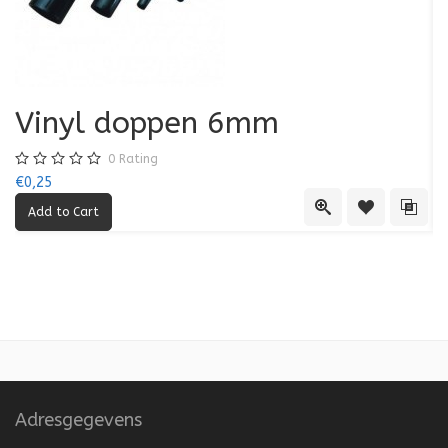
Vinyl doppen 6mm
0
Rating
€0,25
€0
Quick View
Add to Wishl
Add 
Adresgegevens