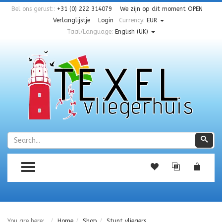
Bel ons gerust::
+31 (0) 222 314079
We zijn op dit moment
OPEN
Verlanglijstje
Login
Currency:
EUR
Taal/Language:
English (UK)
Zoeken
Zoe
TOGGLE MENU
You are here:
Home
Shop
Stunt vliegers