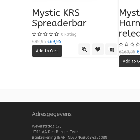
Mystic KRS
Myst
Spreaderbar
Harn
rele
0
Rating
€99,95
€69,95
Quick View
Add to Wishlist
Add to Compa
€169,95
€
Adresgegevens
Weverstraat 17,
1791 AA Den Burg - Texel
Bankrekening IBAN: NL60INGB0674351088