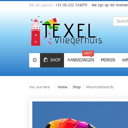
Bel ons gerust::
+31 (0) 222 314079
We zijn op dit mome
Zoeken
HOT
SHOP
AANBIEDINGEN
MERKEN
WI
You are here:
Home
Shop
Mountainboards