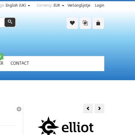
ge:
English (UK)
Currency:
EUR
Verlanglijstje
Login
Zoeken
W
ER
CONTACT