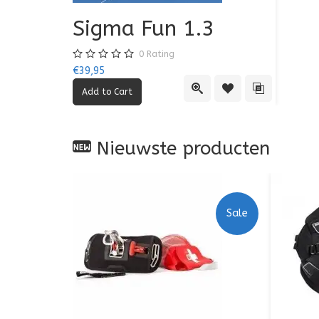
Sigma Fun 1.3
0
Rating
€39,95
Quick View
Add to Wishlist
Add to Comp
Nieuwste producten
Sale