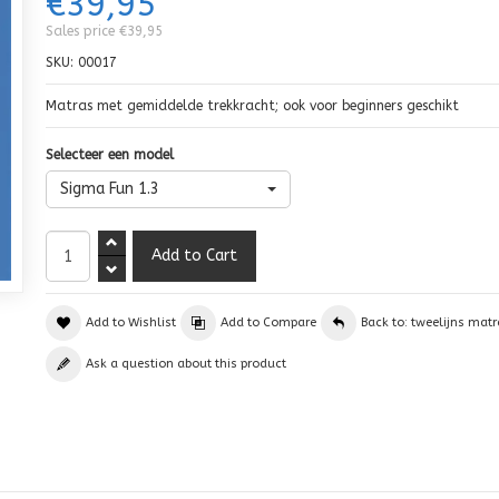
€39,95
Sales price
€39,95
SKU:
00017
Matras met gemiddelde trekkracht; ook voor beginners geschikt
Selecteer een model
Sigma Fun 1.3
Add to Wishlist
Add to Compare
Back to: tweelijns matr
Ask a question about this product