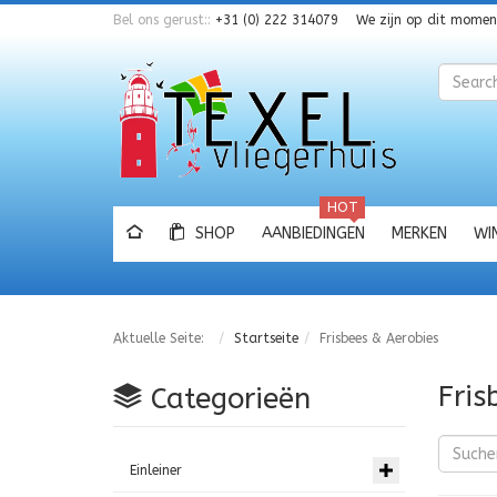
Bel ons gerust::
+31 (0) 222 314079
We zijn op dit mome
Zoeken
HOT
SHOP
AANBIEDINGEN
MERKEN
WI
Aktuelle Seite:
Startseite
Frisbees & Aerobies
Fris
Categorieën
Einleiner