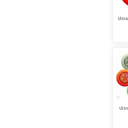
Ultr
Ultr