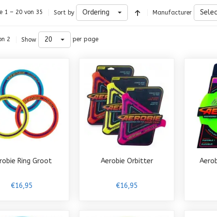
Ordering
Sele
e 1 – 20 von 35
Sort by
Manufacturer
20
on 2
per page
Show
robie Ring Groot
Aerobie Orbitter
Aerob
€16,95
€16,95