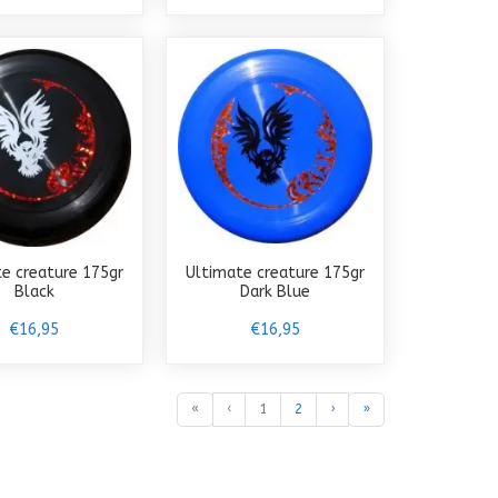
e creature 175gr
Ultimate creature 175gr
Black
Dark Blue
€16,95
€16,95
«
‹
1
2
›
»