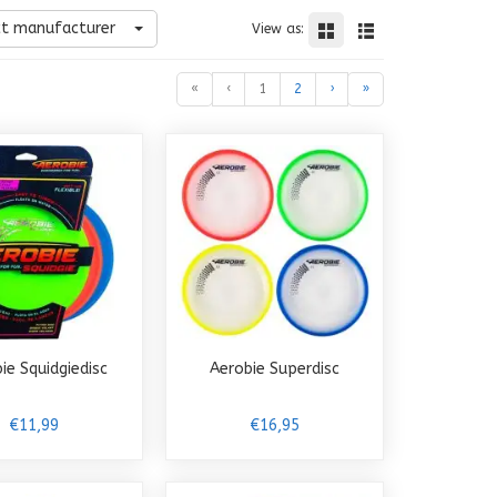
ct manufacturer
View as:
«
‹
1
2
›
»
ie Squidgiedisc
Aerobie Superdisc
€11,99
€16,95