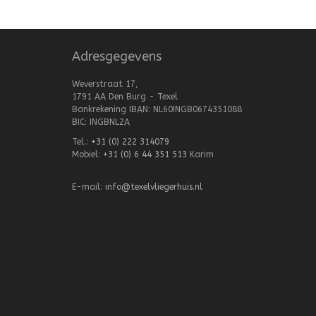
Adresgegevens
Weverstraat 17,
1791 AA Den Burg - Texel
Bankrekening IBAN: NL60INGB0674351088
BIC: INGBNL2A
Tel.:
+31 (0) 222 314079
Mobiel:
+31 (0) 6 44 351 513
Karim
E-mail:
info@texelvliegerhuis.nl