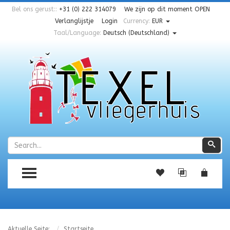
Bel ons gerust::
+31 (0) 222 314079
We zijn op dit moment
OPEN
Verlanglijstje
Login
Currency:
EUR
Taal/Language:
Deutsch (Deutschland)
Zoeken
Zoe
TOGGLE MENU
Aktuelle Seite:
Startseite