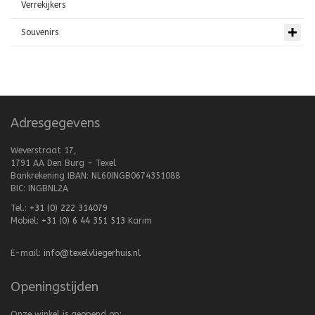
Verrekijkers
Souvenirs
Adresgegevens
Weverstraat 17,
1791 AA Den Burg - Texel
Bankrekening IBAN: NL60INGB0674351088
BIC: INGBNL2A
Tel.:
+31 (0) 222 314079
Mobiel:
+31 (0) 6 44 351 513
Karim
E-mail:
info@texelvliegerhuis.nl
Openingstijden
Onze winkel is geopend op: