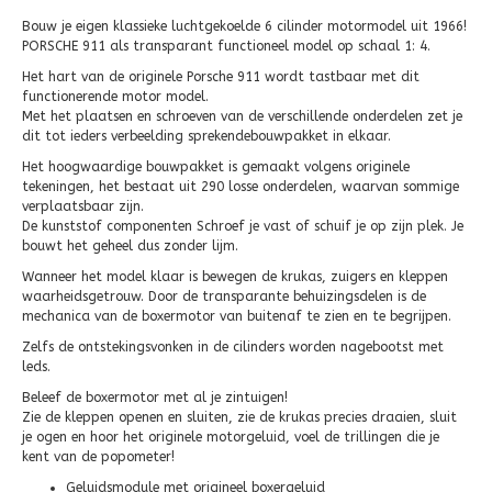
Bouw je eigen klassieke luchtgekoelde 6 cilinder motormodel uit 1966!
PORSCHE 911 als transparant functioneel model op schaal 1: 4.
Het hart van de originele Porsche 911 wordt tastbaar met dit
functionerende motor model.
Met het plaatsen en schroeven van de verschillende onderdelen zet je
dit tot ieders verbeelding sprekendebouwpakket in elkaar.
Het hoogwaardige bouwpakket is gemaakt volgens originele
tekeningen, het bestaat uit 290 losse onderdelen, waarvan sommige
verplaatsbaar zijn.
De kunststof componenten Schroef je vast of schuif je op zijn plek. Je
bouwt het geheel dus zonder lijm.
Wanneer het model klaar is bewegen de krukas, zuigers en kleppen
waarheidsgetrouw. Door de transparante behuizingsdelen is de
mechanica van de boxermotor van buitenaf te zien en te begrijpen.
Zelfs de ontstekingsvonken in de cilinders worden nagebootst met
leds.
Beleef de boxermotor met al je zintuigen!
Zie de kleppen openen en sluiten, zie de krukas precies draaien, sluit
je ogen en hoor het originele motorgeluid, voel de trillingen die je
kent van de popometer!
Geluidsmodule met origineel boxergeluid