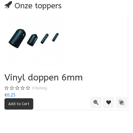
Onze toppers
Vinyl doppen 6mm
0
Rating
€0,25
€0
Quick View
Add to Wishl
Add 