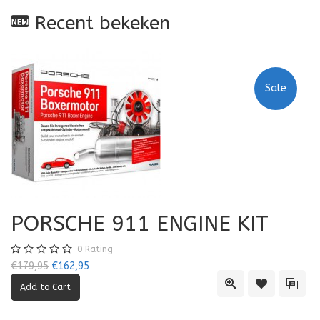
Recent bekeken
Sale
PORSCHE 911 ENGINE KIT
0
Rating
€179,95
€162,95
Quick View
Add to Wishl
Add 