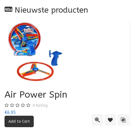
Nieuwste producten
Air Power Spin
0
Rating
€6,95
€5
Quick View
Add to Wishl
Add 