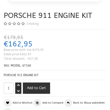
PORSCHE 911 ENGINE KIT
0
Rating
€179,95
€162,95
Base price with tax
€179,95
Sales price
€162,95
Total discount:
-€17,00
SKU:
MODEL: 67140
PORSCHE 911 ENGINE KIT
Add to Wishlist
Add to Compare
Back to: Bouw pakketten