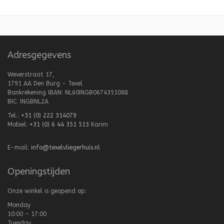
Adresgegevens
Weverstraat 17,
1791 AA Den Burg - Texel
Bankrekening IBAN: NL60INGB0674351088
BIC: INGBNL2A
Tel.:
+31 (0) 222 314079
Mobiel:
+31 (0) 6 44 351 513
Karim
E-mail:
info@texelvliegerhuis.nl
Openingstijden
Onze winkel is geopend op:
Monday
10:00 - 17:00
Tuesday