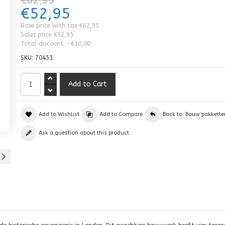
€62,95
€52,95
Base price with tax
€62,95
Sales price
€52,95
Total discount:
-€10,00
SKU:
70453
Add to Wishlist
Add to Compare
Back to: Bouw pakkette
Ask a question about this product