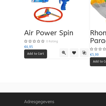
Air Power Spin
Rhom
Para
0
Rating
€6,95
Quick View
Add to Wishlist
Add to Compa
€5,99
Adresgegevens