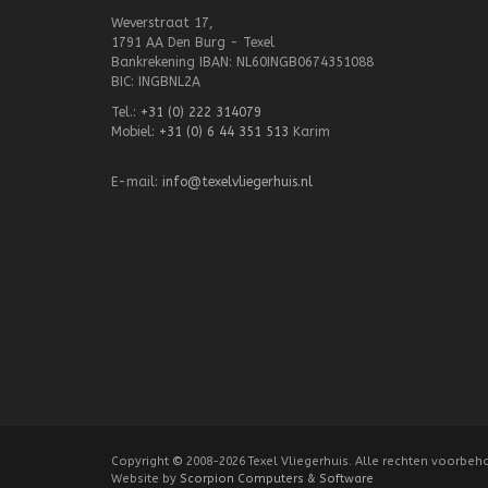
Weverstraat 17,
1791 AA Den Burg - Texel
Bankrekening IBAN: NL60INGB0674351088
BIC: INGBNL2A
Tel.:
+31 (0) 222 314079
Mobiel:
+31 (0) 6 44 351 513
Karim
E-mail:
info@texelvliegerhuis.nl
Copyright
©
2008-2026 Texel Vliegerhuis. Alle rechten voorbeh
Website by
Scorpion Computers & Software