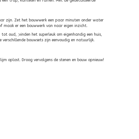
s een trap, kantelen en ramen. Met de gedetailleerde
baar zijn. Zet het bouwwerk een paar minuten onder water
of maak er een bouwwerk van naar eigen inzicht.
 tot oud, ;vinden het superleuk om eigenhandig een huis,
e verschillende bouwsets zijn eenvoudig en natuurlijk.
lijm oplost. Droog vervolgens de stenen en bouw opnieuw!