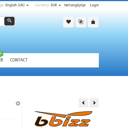
ge:
English (UK)
Currency:
EUR
Verlanglijstje
Login
Zoeken
W
ER
CONTACT
4
X
4
JEEP