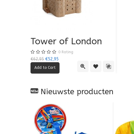
Tower of London
0
Rating
€62,95
€52,95
Quick View
Add to Wishlist
Add to Comp
Nieuwste producten