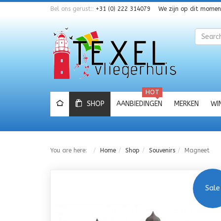
Bel ons gerust::
+31 (0) 222 314079
We zijn op dit mome
Zoeken
HOT
SHOP
AANBIEDINGEN
MERKEN
WI
You are here:
Home
Shop
Souvenirs
Magneet
Sale