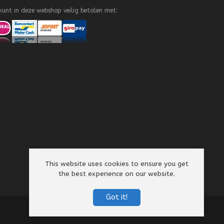
kunt in deze webshop veilig betalen met:
This website uses cookies to ensure you get
the best experience on our website.
Got it!
Algemene Voorwaarden
Privacy Policy