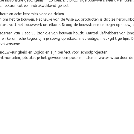
e historische gevangenis in Londen. Dit prachtige bouwwerk heeft vier toren
aan elkaar tot een indrukwekkend geheel.
, hout en echt keramiek voor de daken.
n om het te bouwen. Het leuke van de Wise Elk producten is dat ze herbruik
plost valt het bouwwerk uit elkaar. Droog de bouwstenen en begin opnieuw, 
edereen van 5 tot 99 jaar die van bouwen houdt. Knutsel liefhebbers van jong
en keramische tegels lijm je stevig op elkaar met veilige, niet-giftige lijm. D
 volwassene.
 nauwkeurigheid en logica en zijn perfect voor schoolprojecten.
 ontmantelen, plaatst je het gewoon een paar minuten in water waardoor de 