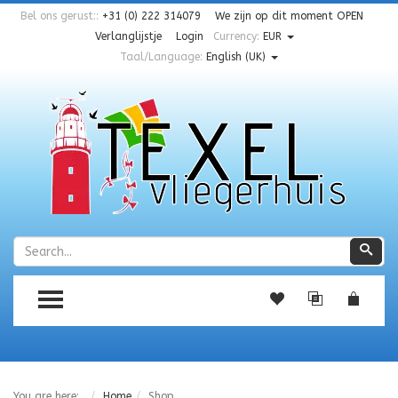
Bel ons gerust::
+31 (0) 222 314079
We zijn op dit moment
OPEN
Verlanglijstje
Login
Currency:
EUR
Taal/Language:
English (UK)
Zoeken
Zoe
TOGGLE MENU
You are here:
Home
Shop