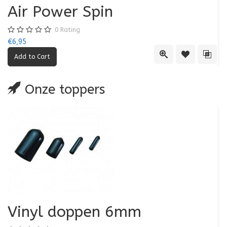
Air Power Spin
0
Rating
€6,95
€5
Quick View
Add to Wishl
Add 
Onze toppers
Vinyl doppen 6mm