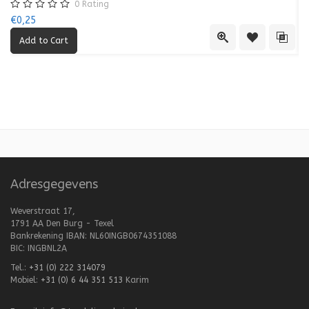
0
Rating
€0,25
€0
Quick View
Add to Wishl
Add 
Adresgegevens
Weverstraat 17,
1791 AA Den Burg - Texel
Bankrekening IBAN: NL60INGB0674351088
BIC: INGBNL2A
Tel.:
+31 (0) 222 314079
Mobiel:
+31 (0) 6 44 351 513
Karim