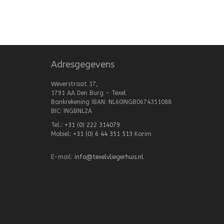
Adresgegevens
Weverstraat 17,
1791 AA Den Burg - Texel
Bankrekening IBAN: NL60INGB0674351088
BIC: INGBNL2A
Tel.:
+31 (0) 222 314079
Mobiel:
+31 (0) 6 44 351 513
Karim
E-mail:
info@texelvliegerhuis.nl