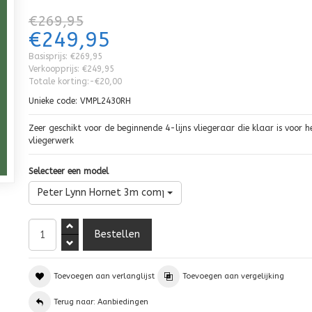
€269,95
€249,95
Basisprijs:
€269,95
Verkoopprijs:
€249,95
Totale korting:
-€20,00
Unieke code:
VMPL2430RH
Zeer geschikt voor de beginnende 4-lijns vliegeraar die klaar is voor h
vliegerwerk
Selecteer een model
Peter Lynn Hornet 3m complete (handles)
Toevoegen aan verlanglijst
Toevoegen aan vergelijking
Terug naar: Aanbiedingen