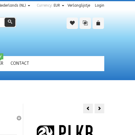
Nederlands (NL)
Currency:
EUR
Verlanglijstje
Login
Zoeken
W
ER
CONTACT
Robotime
Peter
Kevin`s
Lynn
studio
Twister