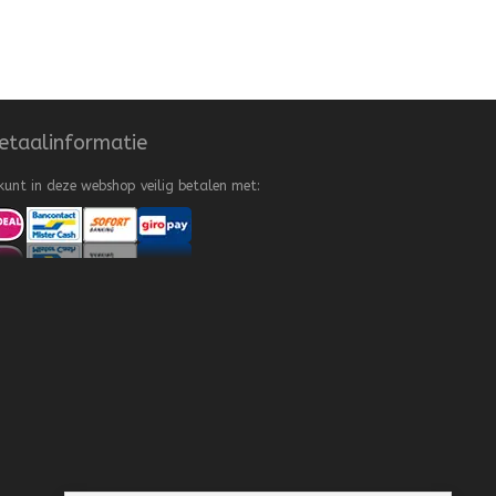
etaalinformatie
kunt in deze webshop veilig betalen met: