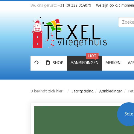
Bel ons gerust::
+31 (0) 222 314079
We zijn op dit mome
Zoeken
HOT
SHOP
AANBIEDINGEN
MERKEN
WI
U bevindt zich hier:
Startpagina
Aanbiedingen
Pet
Sale