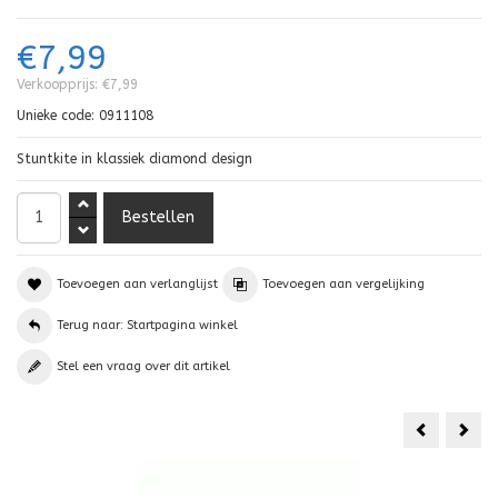
€7,99
Verkoopprijs:
€7,99
Unieke code:
0911108
Stuntkite in klassiek diamond design
Toevoegen aan verlanglijst
Toevoegen aan vergelijking
Terug naar: Startpagina winkel
Stel een vraag over dit artikel
Air
Revo
Power
Supe
Spin