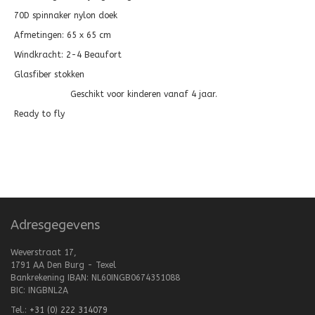
70D spinnaker nylon doek
Afmetingen: 65 x 65 cm
Windkracht: 2-4 Beaufort
Glasfiber stokken
Geschikt voor kinderen vanaf 4 jaar.
Ready to fly
Adresgegevens
Weverstraat 17,
1791 AA Den Burg - Texel
Bankrekening IBAN: NL60INGB0674351088
BIC: INGBNL2A
Tel.:
+31 (0) 222 314079