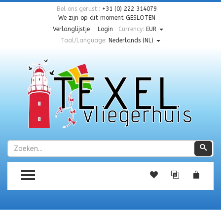
Bel ons gerust::
+31 (0) 222 314079
We zijn op dit moment
GESLOTEN
Verlanglijstje
Login
Currency:
EUR
Taal/Language:
Nederlands (NL)
Zoeken
Zoe
TOGGLE MENU