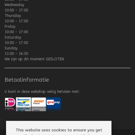
Wednesday
10:00 - 17:00
Thursday
10:00 - 17:00
Friday
10:00 - 17:00
Saturday
10:00 - 17:00
Sunday
11:00 - 16:30
We zijn op dit moment
GESLOTEN
Betaalinformatie
U kunt in deze webshop veilig betalen met:
This website uses cookies to ensure you get