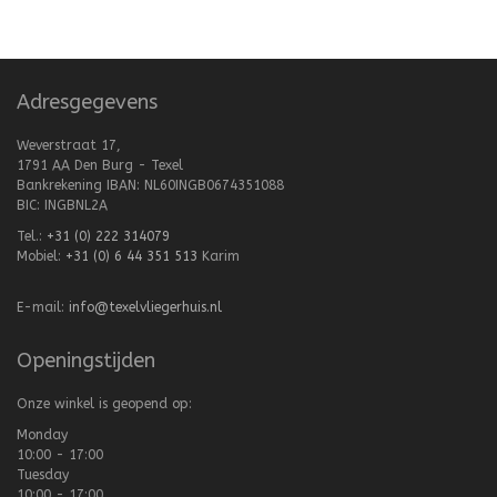
Adresgegevens
Weverstraat 17,
1791 AA Den Burg - Texel
Bankrekening IBAN: NL60INGB0674351088
BIC: INGBNL2A
Tel.:
+31 (0) 222 314079
Mobiel:
+31 (0) 6 44 351 513
Karim
E-mail:
info@texelvliegerhuis.nl
Openingstijden
Onze winkel is geopend op:
Monday
10:00 - 17:00
Tuesday
10:00 - 17:00