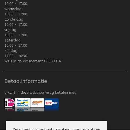
10:00 - 17:00
woensdag
10:00 - 17:00
donderdag
10:00 - 17:00
vrijdag
10:00 - 17:00
zaterdag
10:00 - 17:00
zondag
11:00 - 16:30
We zijn op dit moment
GESLOTEN
Betaalinformatie
U kunt in deze webshop veilig betalen met:
Deze website gebruikt cookies, maar enkel om