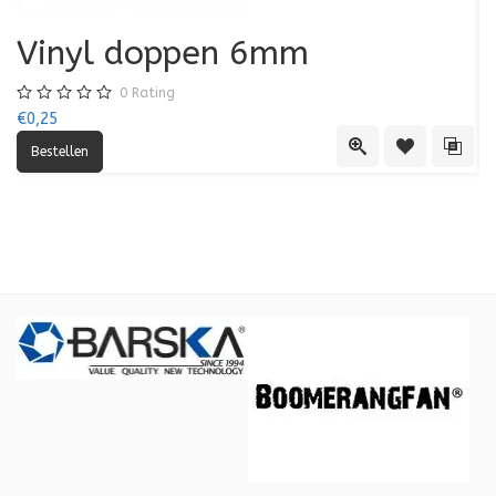
Vinyl doppen 6mm
0
Rating
€0,25
€0
Quick View
Toevoegen aa
Toevo