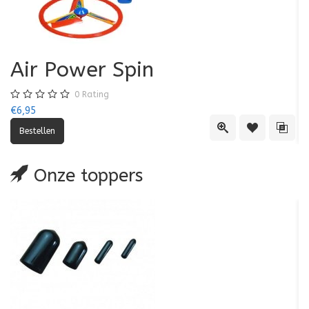
Air Power Spin
0
Rating
€6,95
€5
Quick View
Toevoegen aa
Toevo
Onze toppers