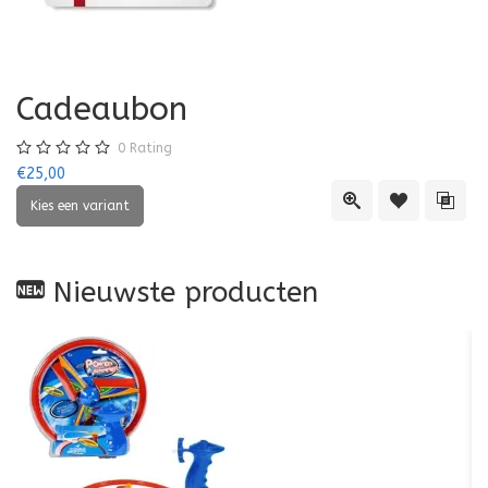
Cadeaubon
0
Rating
€25,00
Quick View
Toevoegen aa
Toevo
Nieuwste producten