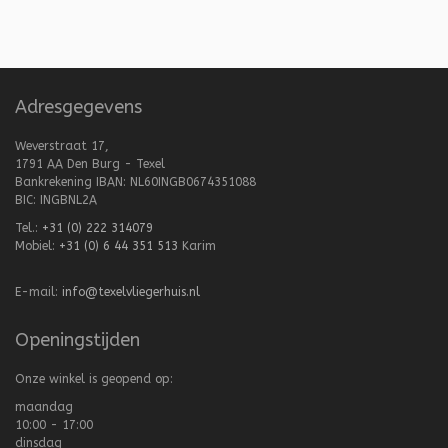
Adresgegevens
Weverstraat 17,
1791 AA Den Burg - Texel
Bankrekening IBAN: NL60INGB0674351088
BIC: INGBNL2A
Tel.:
+31 (0) 222 314079
Mobiel:
+31 (0) 6 44 351 513
Karim
E-mail:
info@texelvliegerhuis.nl
Openingstijden
Onze winkel is geopend op:
maandag
10:00 - 17:00
dinsdag