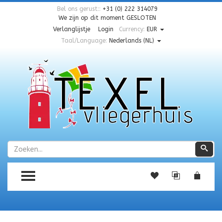
Bel ons gerust::
+31 (0) 222 314079
We zijn op dit moment
GESLOTEN
Verlanglijstje
Login
Currency:
EUR
Taal/Language:
Nederlands (NL)
Zoeken
Zoe
TOGGLE MENU