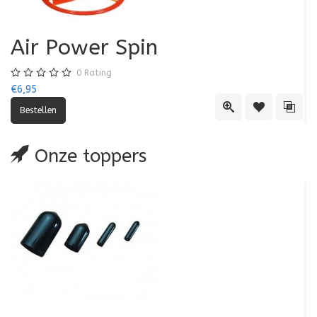
Air Power Spin
0
Rating
€6,95
€5
Quick View
Toevoegen aa
Toevo
Onze toppers