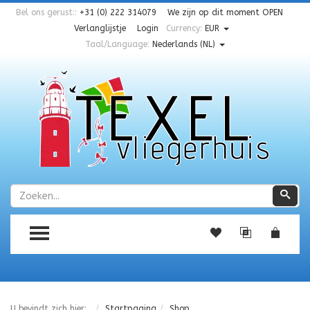
Bel ons gerust::
+31 (0) 222 314079
We zijn op dit moment
OPEN
Verlanglijstje
Login
Currency:
EUR
Taal/Language:
Nederlands (NL)
Zoeken
Zoe
TOGGLE MENU
U bevindt zich hier:
Startpagina
Shop