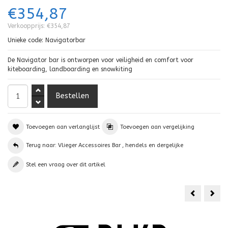
€354,87
Verkoopprijs:
€354,87
Unieke code:
Navigatorbar
De Navigator bar is ontworpen voor veiligheid en comfort voor
kiteboarding, landboarding en snowkiting
Toevoegen aan verlanglijst
Toevoegen aan vergelijking
Terug naar: Vlieger Accessoires Bar , hendels en dergelijke
Stel een vraag over dit artikel
WINDER
Han
23CM
plas
met
lijn