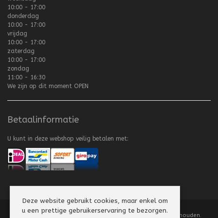
10:00 - 17:00
donderdag
10:00 - 17:00
vrijdag
10:00 - 17:00
zaterdag
10:00 - 17:00
zondag
11:00 - 16:30
We zijn op dit moment
OPEN
Betaalinformatie
U kunt in deze webshop veilig betalen met:
Deze website gebruikt cookies, maar enkel om
u een prettige gebruikerservaring te bezorgen.
Copyright
©
2008-2026 Texel Vliegerhuis. Alle rechten voorbehouden.