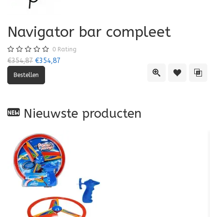
Navigator bar compleet
0
Rating
€354,87
€354,87
Quick View
Toevoegen aa
Toevo
Nieuwste producten