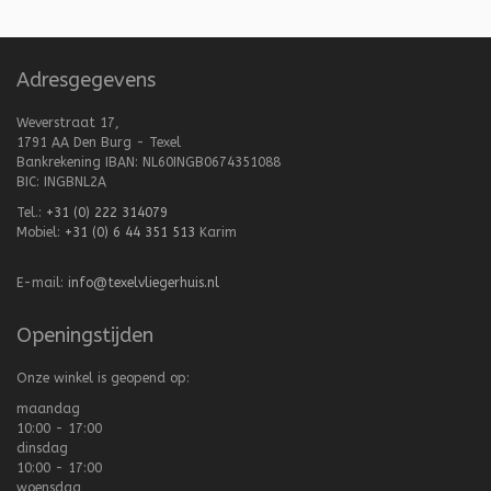
Adresgegevens
Weverstraat 17,
1791 AA Den Burg - Texel
Bankrekening IBAN: NL60INGB0674351088
BIC: INGBNL2A
Tel.:
+31 (0) 222 314079
Mobiel:
+31 (0) 6 44 351 513
Karim
E-mail:
info@texelvliegerhuis.nl
Openingstijden
Onze winkel is geopend op:
maandag
10:00 - 17:00
dinsdag
10:00 - 17:00
woensdag