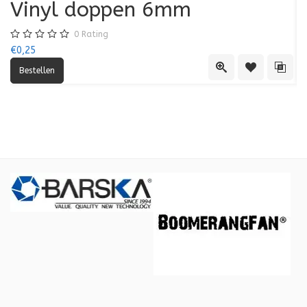
Vinyl doppen 6mm
0
Rating
€0,25
€0
Quick View
Toevoegen aa
Toevo