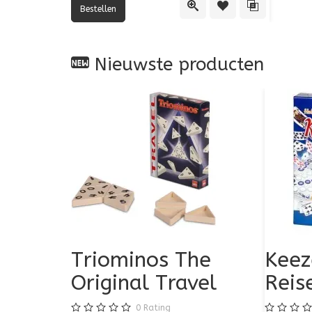
Quick View
Toevoegen aan verlan
Toevoegen aan
Nieuwste producten
Triominos The
Keez
Original Travel
Reis
0
Rating