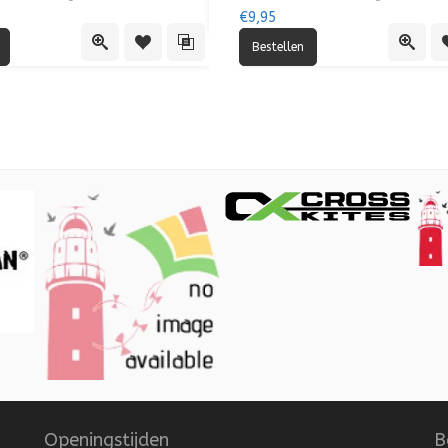
Quick View
Toe
€9,95
lijst
vergelijking
Quick View
Toevoegen aan verlanglijst
Toevoegen aan vergelijking
Quick
Openingstijden
B