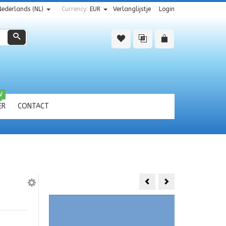
Nederlands (NL)
Currency:
EUR
Verlanglijstje
Login
Zoeken
W
ER
CONTACT
REVOLUTION
Exel
1.5
koolstof
SLE
hol
STOK
Cruise