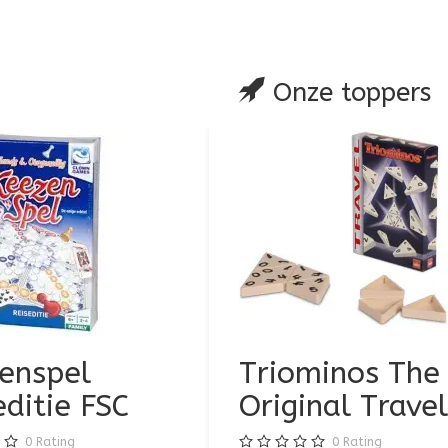
glijst
 vergelijking
Onze toppers
enspel
Bingo Molen Kle
Triominos The
editie FSC
Original Travel
0
Rating
€16,95
€16,95
0
Rating
0
Rating