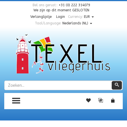
Bel ons gerust::
+31 (0) 222 314079
We zijn op dit moment
GESLOTEN
Verlanglijstje
Login
Currency:
EUR
Taal/Language:
Nederlands (NL)
Zoeken
Zoe
TOGGLE MENU