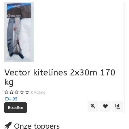
Vector kitelines 2x30m 170
V
kg
0
Rating
€34,95
€3
Quick View
Toevoegen aa
Toevo
Onze toppers