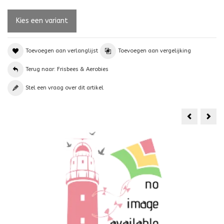
Toevoegen aan verlanglijst
Toevoegen aan vergelijking
Terug naar: Frisbees & Aerobies
Stel een vraag over dit artikel
Waboba
Aero
Flobo
Ring
Water
Gro
Frisbee
18cm