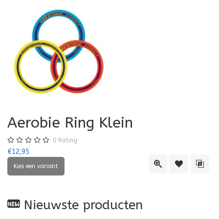
Aerobie Ring Klein
0
Rating
€12,95
Quick View
Toevoegen aa
Toevo
Nieuwste producten