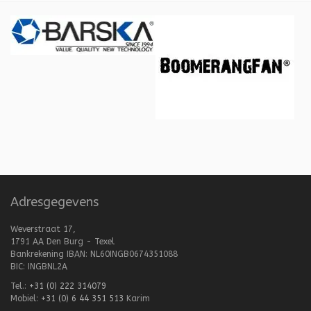
Adresgegevens
Weverstraat 17,
1791 AA Den Burg - Texel
Bankrekening IBAN: NL60INGB0674351088
BIC: INGBNL2A
Tel.:
+31 (0) 222 314079
Mobiel:
+31 (0) 6 44 351 513
Karim