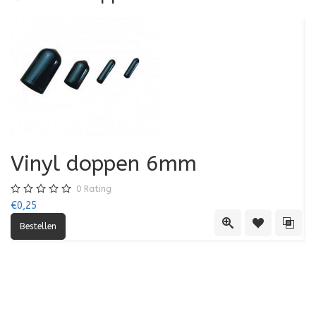
Vinyl doppen 6mm
0
Rating
€0,25
€0
Quick View
Toevoegen aa
Toevo