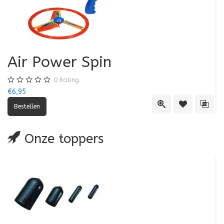
Air Power Spin
0
Rating
€6,95
€5
Quick View
Toevoegen aa
Toevo
Onze toppers