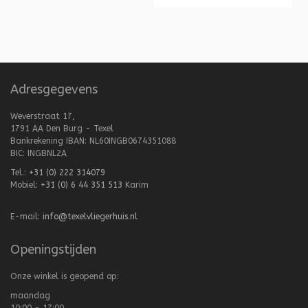
Adresgegevens
Weverstraat 17,
1791 AA Den Burg - Texel
Bankrekening IBAN: NL60INGB0674351088
BIC: INGBNL2A
Tel.:
+31 (0) 222 314079
Mobiel:
+31 (0) 6 44 351 513
Karim
E-mail:
info@texelvliegerhuis.nl
Openingstijden
Onze winkel is geopend op:
maandag
10:00 - 17:00