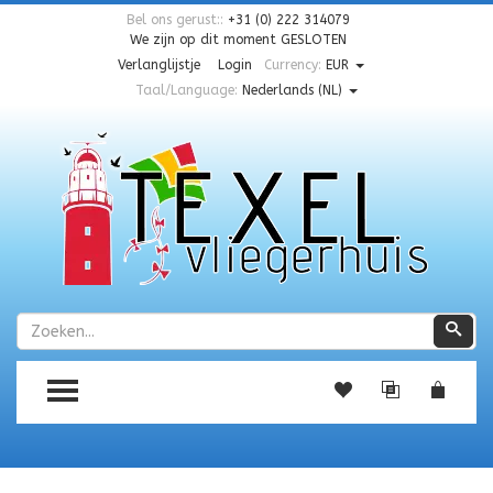
Bel ons gerust::
+31 (0) 222 314079
We zijn op dit moment
GESLOTEN
Verlanglijstje
Login
Currency:
EUR
Taal/Language:
Nederlands (NL)
Zoeken
Zoe
TOGGLE MENU