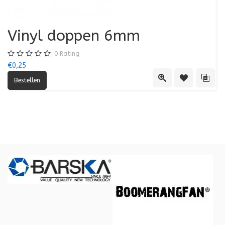
Vinyl doppen 6mm
0
Rating
€0,25
€0
Quick View
Toevoegen aa
Toevo