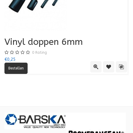
Vinyl doppen 6mm
0
Rating
€0,25
€0
Quick View
Toevoegen aa
Toevo