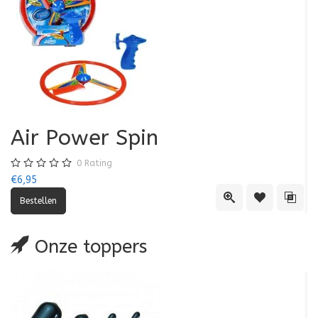
Air Power Spin
0
Rating
€6,95
€5
Quick View
Toevoegen aa
Toevo
Onze toppers