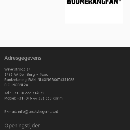
Adresgegevens
Weverstraat 17,
1791 AA Den Burg - Texel
Bankrekening IBAN: NL60INGB0674351088
BIC: INGBNL2A
Tel.:
+31 (0) 222 314079
Mobiel:
+31 (0) 6 44 351 513
Karim
E-mail:
info@texelvliegerhuis.nl
Openingstijden