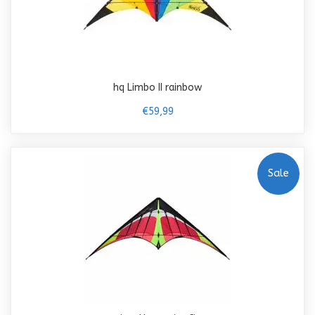
hq Limbo II rainbow
€59,99
Sale