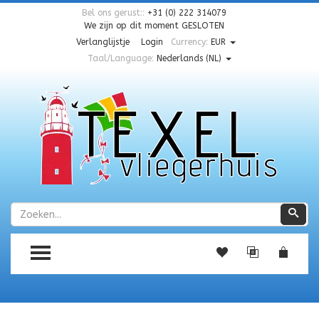
Bel ons gerust::
+31 (0) 222 314079
We zijn op dit moment
GESLOTEN
Verlanglijstje
Login
Currency:
EUR
Taal/Language:
Nederlands (NL)
Zoeken
Zoe
TOGGLE MENU