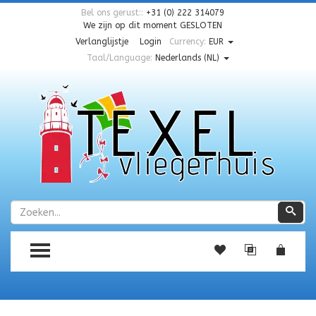
Bel ons gerust::
+31 (0) 222 314079
We zijn op dit moment
GESLOTEN
Verlanglijstje
Login
Currency:
EUR
Taal/Language:
Nederlands (NL)
Zoeken
Zoe
TOGGLE MENU