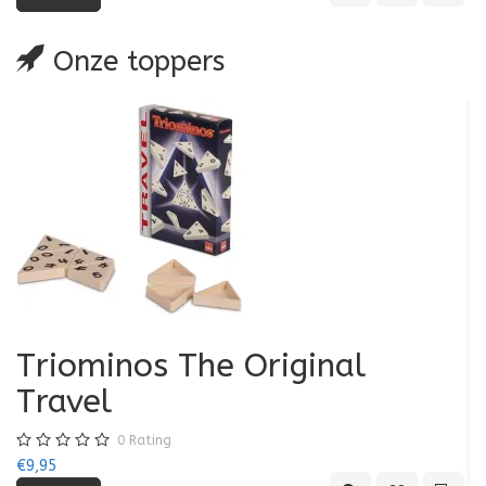
Onze toppers
Triominos The Original
K
Travel
€7
0
Rating
€9,95