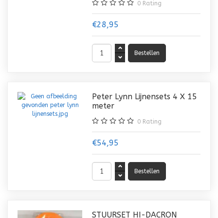
0
Rating
€28,95
Peter Lynn Lijnensets 4 X 15
meter
0
Rating
€54,95
STUURSET HI-DACRON