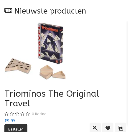
Nieuwste producten
Triominos The Original
K
Travel
€7
0
Rating
€9,95
Quick View
Toevoegen aa
Toevo