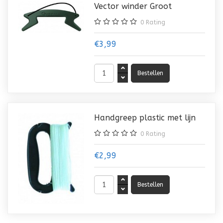
Vector winder Groot
0
Rating
€3,99
Handgreep plastic met lijn
0
Rating
€2,99