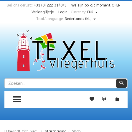
Bel ons gerust::
+31 (0) 222 314079
We zijn op dit moment
OPEN
Verlanglijstje
Login
Currency:
EUR
Taal/Language:
Nederlands (NL)
Zoeken
Zoe
TOGGLE MENU
U bevindt zich hier:
Startpagina
Shop