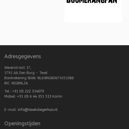
Adresgegevens
Weverstraat 17,
1791 AA Den Burg - Texel
Bankrekening IBAN: NL60INGB0674351088
BIC: INGBNL2A
Tel.:
+31 (0) 222 314079
Mobiel:
+31 (0) 6 44 351 513
Karim
E-mail:
info@texelvliegerhuis.nl
Openingstijden