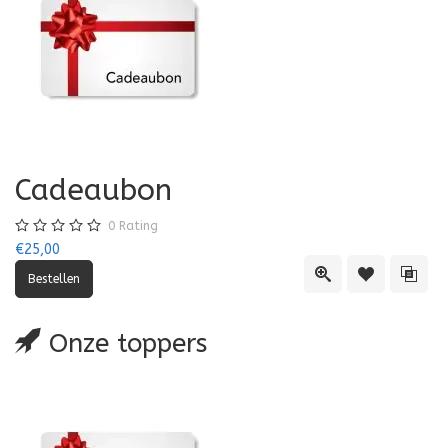
Cadeaubon
0
Rating
€25,00
Quick View
Toevoegen aa
Toevo
Onze toppers