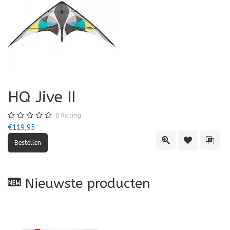
HQ Jive II
0
Rating
€119,95
Quick View
Toevoegen aa
Toevo
Nieuwste producten