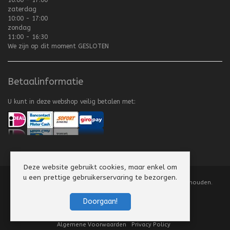
zaterdag
10:00 - 17:00
zondag
11:00 - 16:30
We zijn op dit moment
GESLOTEN
Betaalinformatie
U kunt in deze webshop veilig betalen met:
Deze website gebruikt cookies, maar enkel om
u een prettige gebruikerservaring te bezorgen.
Copyright
©
2008-2026 Texel Vliegerhuis. Alle rechten voorbehouden.
Website by
Scorpion Computers & Software
Doorgaan!
Algemene Voorwaarden
Privacy Policy