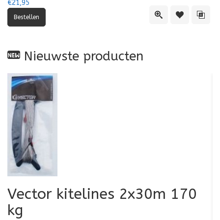
€21,95
Quick View
Toevoegen aa
Toevo
Nieuwste producten
Vector kitelines 2x30m 170
V
kg