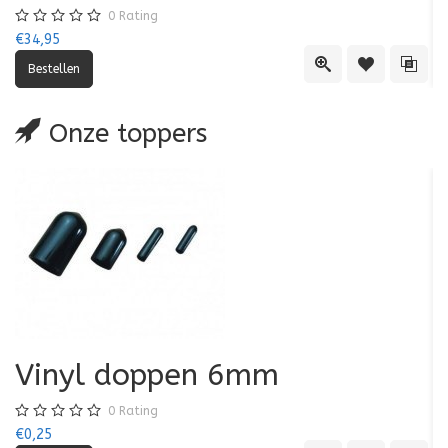
0
Rating
€34,95
€3
Quick View
Toevoegen aa
Toevo
Onze toppers
Vinyl doppen 6mm
0
Rating
€0,25
€0