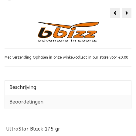
Waboba
Aero
Flobo
Ring
Water
Gro
Frisbee
18cm
Met verzending Ophalen in onze winkel/collect in our store voor €0,00
Beschrijving
Beoordelingen
UltraStar Black 175 gr