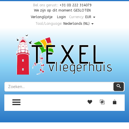
Bel ons gerust::
+31 (0) 222 314079
We zijn op dit moment
GESLOTEN
Verlanglijstje
Login
Currency:
EUR
Taal/Language:
Nederlands (NL)
Zoeken
Zoe
TOGGLE MENU