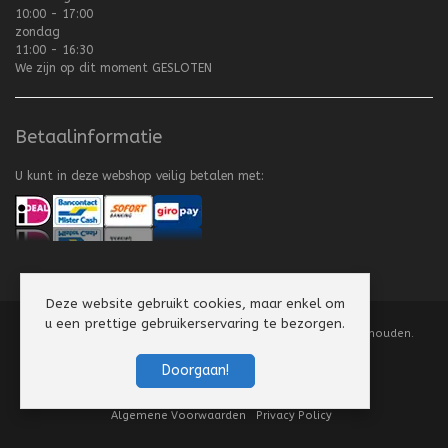
10:00 - 17:00
zondag
11:00 - 16:30
We zijn op dit moment
GESLOTEN
Betaalinformatie
U kunt in deze webshop veilig betalen met:
Deze website gebruikt cookies, maar enkel om
u een prettige gebruikerservaring te bezorgen.
Copyright
©
2008-2026 Texel Vliegerhuis. Alle rechten voorbehouden.
Website by
Scorpion Computers & Software
Doorgaan!
Algemene Voorwaarden
Privacy Policy