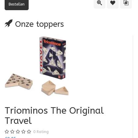
Quick View
Toevoegen aa
Toevo
Onze toppers
Triominos The Original
K
Travel
€7
0
Rating