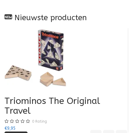
Nieuwste producten
Triominos The Original
K
Travel
€7
0
Rating
€9,95