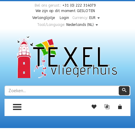
Bel ons gerust::
+31 (0) 222 314079
We zijn op dit moment
GESLOTEN
Verlanglijstje
Login
Currency:
EUR
Taal/Language:
Nederlands (NL)
Zoeken
Zoe
TOGGLE MENU