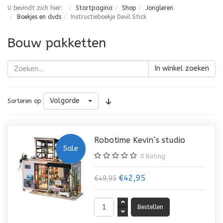
U bevindt zich hier:
Startpagina
Shop
Jongleren
Boekjes en dvds
Instructieboekje Devil Stick
Bouw pakketten
In winkel zoeken
Volgorde
Sorteren op
Robotime Kevin`s studio
Sale
0
Rating
€42,95
€49,95