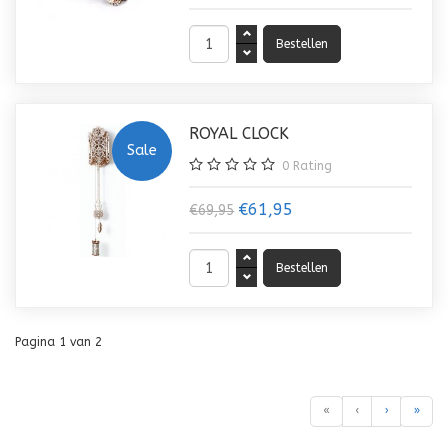
ROYAL CLOCK
Sale
0
Rating
€61,95
€69,95
Pagina 1 van 2
«
‹
›
»