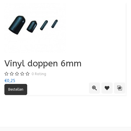
Vinyl doppen 6mm
0
Rating
€0,25
€0
Quick View
Toevoegen aa
Toevo