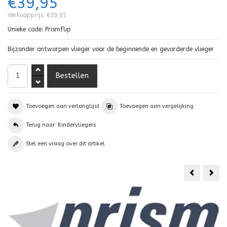
€39,95
Verkoopprijs:
€39,95
Unieke code:
Prismflip
Bijzonder ontworpen vlieger voor de beginnende en gevorderde vlieger
Toevoegen aan verlanglijst
Toevoegen aan vergelijking
Terug naar: Kindervliegers
Stel een vraag over dit artikel
HQ
rho
Eddy
Mini
T-
Dia
Rex
Neo