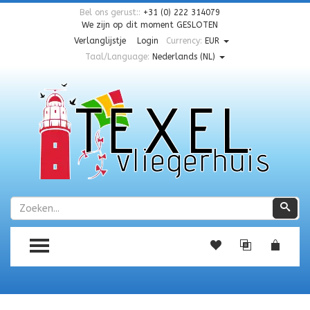
Bel ons gerust::
+31 (0) 222 314079
We zijn op dit moment
GESLOTEN
Verlanglijstje
Login
Currency:
EUR
Taal/Language:
Nederlands (NL)
Zoeken
Zoe
TOGGLE MENU