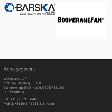
Adresgegevens
Weverstraat 17,
1791 AA Den Burg - Texel
Bankrekening IBAN: NL60INGB0674351088
BIC: INGBNL2A
Tel.:
+31 (0) 222 314079
Mobiel:
+31 (0) 6 44 351 513
Karim