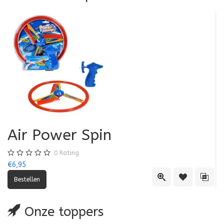
Air Power Spin
0
Rating
€6,95
€5
Quick View
Toevoegen aa
Toevo
Onze toppers