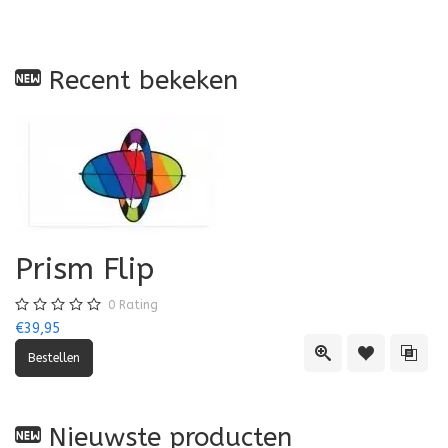
Recent bekeken
Prism Flip
0
Rating
€39,95
Quick View
Toevoegen aa
Toevo
Nieuwste producten