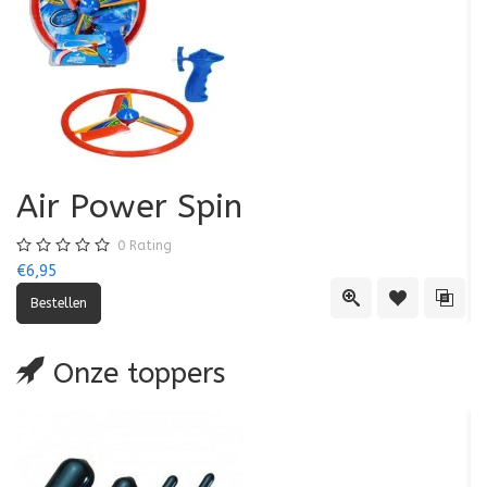
Air Power Spin
0
Rating
€6,95
€5
Quick View
Toevoegen aa
Toevo
Onze toppers