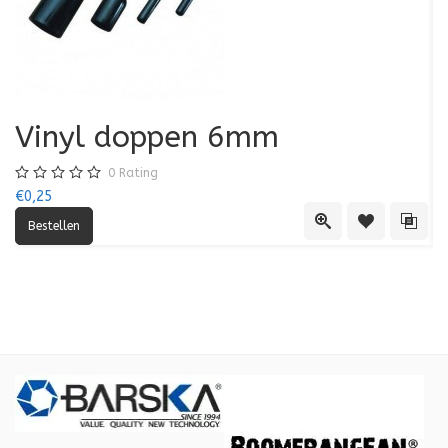
Vinyl doppen 6mm
0
Rating
€0,25
€0
Quick View
Toevoegen aa
Toevo