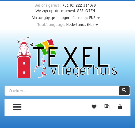
Bel ons gerust::
+31 (0) 222 314079
We zijn op dit moment
GESLOTEN
Verlanglijstje
Login
Currency:
EUR
Taal/Language:
Nederlands (NL)
Zoeken
Zoe
TOGGLE MENU