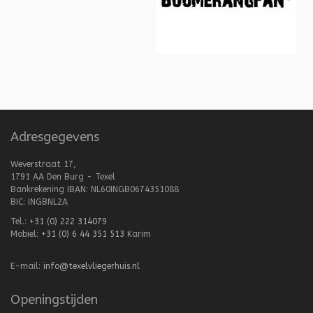
Adresgegevens
Weverstraat 17,
1791 AA Den Burg - Texel
Bankrekening IBAN: NL60INGB0674351088
BIC: INGBNL2A
Tel.:
+31 (0) 222 314079
Mobiel:
+31 (0) 6 44 351 513
Karim
E-mail:
info@texelvliegerhuis.nl
Openingstijden