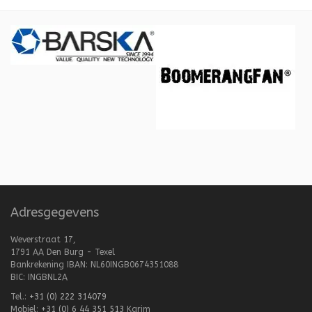
Adresgegevens
Weverstraat 17,
1791 AA Den Burg - Texel
Bankrekening IBAN: NL60INGB0674351088
BIC: INGBNL2A
Tel.:
+31 (0) 222 314079
Mobiel:
+31 (0) 6 44 351 513
Karim