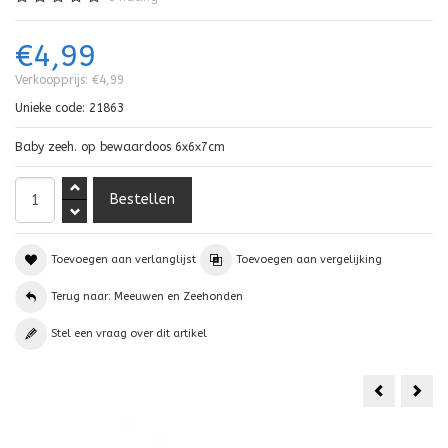
€4,99
Verkoopprijs:
€4,99
Unieke code:
21863
Baby zeeh. op bewaardoos 6x6x7cm
Toevoegen aan verlanglijst
Toevoegen aan vergelijking
Terug naar: Meeuwen en Zeehonden
Stel een vraag over dit artikel
Drijvende
Mee
zeehond
zitt
grijs
met
pot
40c