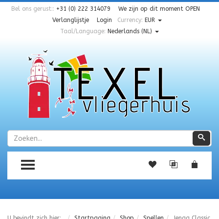
Bel ons gerust::
+31 (0) 222 314079
We zijn op dit moment
OPEN
Verlanglijstje
Login
Currency:
EUR
Taal/Language:
Nederlands (NL)
Zoeken
Zoe
TOGGLE MENU
U bevindt zich hier:
Startpagina
Shop
Spellen
Jenga Classic