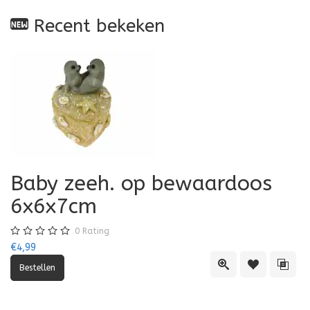
Recent bekeken
Baby zeeh. op bewaardoos
6x6x7cm
0
Rating
€4,99
Quick View
Toevoegen aa
Toevo