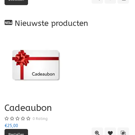
Nieuwste producten
Cadeaubon
0
Rating
€25,00
Quick View
Toevoegen aa
Toevo