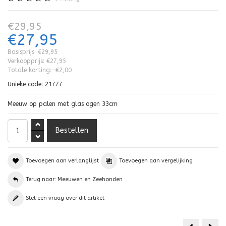
€29,95
€27,95
Basisprijs:
€29,95
Verkoopprijs:
€27,95
Totale korting:
-€2,00
Unieke code:
21777
Meeuw op palen met glas ogen 33cm
Toevoegen aan verlanglijst
Toevoegen aan vergelijking
Terug naar: Meeuwen en Zeehonden
Stel een vraag over dit artikel