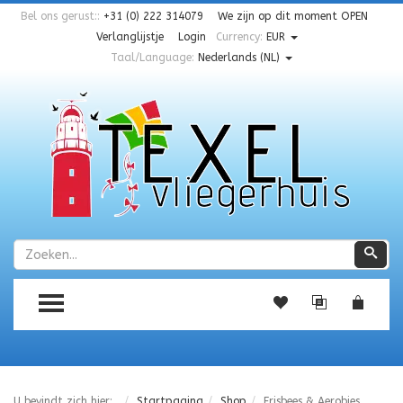
Bel ons gerust::
+31 (0) 222 314079
We zijn op dit moment
OPEN
Verlanglijstje
Login
Currency:
EUR
Taal/Language:
Nederlands (NL)
Zoeken
Zoe
TOGGLE MENU
U bevindt zich hier:
Startpagina
Shop
Frisbees & Aerobies