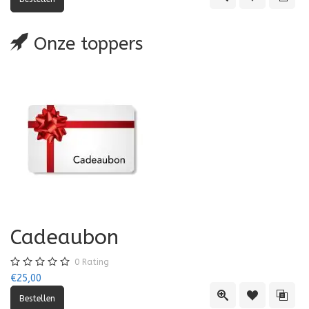
Onze toppers
Cadeaubon
0
Rating
€25,00
Quick View
Toevoegen aa
Toevo