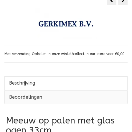
Drijvende
Mee
zeehond
zitt
grijs
met
pot
40c
Met verzending Ophalen in onze winkel/collect in our store voor €0,00
Beschrijving
Beoordelingen
Meeuw op palen met glas
ogen 33cm