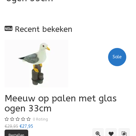
Recent bekeken
Sale
Meeuw op palen met glas
ogen 33cm
0
Rating
€29,95
€27,95
Quick View
Toevoegen aa
Toevo