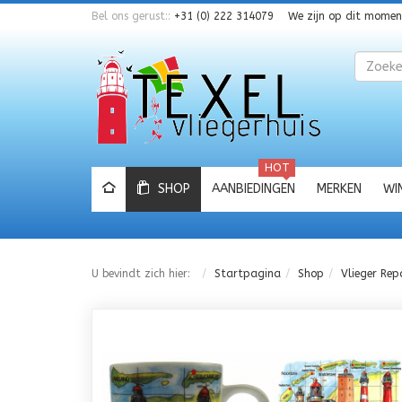
Bel ons gerust::
+31 (0) 222 314079
We zijn op dit mome
Zoeken
HOT
SHOP
AANBIEDINGEN
MERKEN
WI
U bevindt zich hier:
Startpagina
Shop
Vlieger Rep