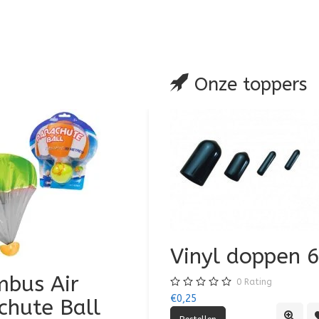
glijst
 vergelijking
Onze toppers
Vinyl doppen
bus Air
Air Jumbo Airpl
0
Rating
€0,25
chute Ball
0
Rating
Quick