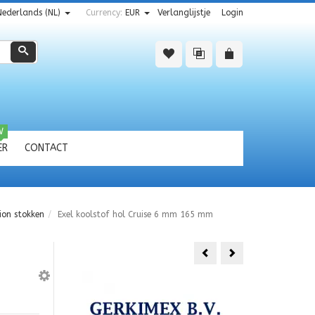
Nederlands (NL)
Currency:
EUR
Verlanglijstje
Login
Zoeken
W
ER
CONTACT
ion stokken
Exel koolstof hol Cruise 6 mm 165 mm
Mok
Mok
Texel
vuurtoren
woorden
Texel
plaatsnamen
porselein
240ml