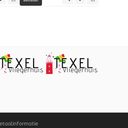
€21,95
€21,95
€21,95
voegen aan verlanglijst
Toevoegen aan vergelijking
Quick View
Toevoegen aan verlanglijst
Toevoegen aan vergelijki
etaalinformatie