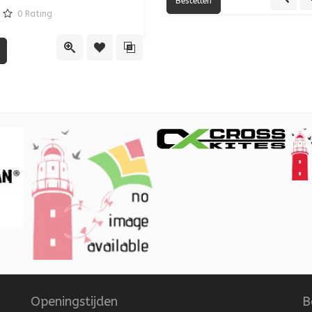
€3,50
0
Rating
lijst
vergelijking
Quick View
Toe
Quick View
Toevoegen aan verlanglijst
Toevoegen aan vergelijking
Openingstijden
B