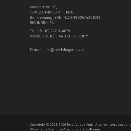
Weverstraat 17,
1791 AA Den Burg - Texel
Bankrekening IBAN: NL60INGB0674351088
BIC: INGBNL2A
Tel.:
+31 (0) 222 314079
Mobiel:
+31 (0) 6 44 351 513
Karim
E-mail:
info@texelvliegerhuis.nl
Copyright
©
2008-2026 Texel Vliegerhuis. Alle rechten voorbeh
Website by
Scorpion Computers & Software