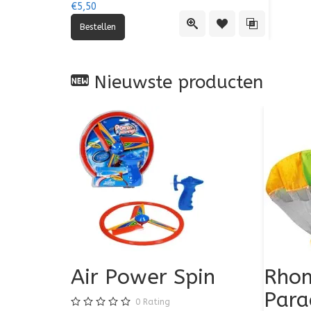
€5,50
Quick View
Toevoegen aan verlan
Toevoegen aan
Nieuwste producten
Air Power Spin
Rhom
Para
0
Rating