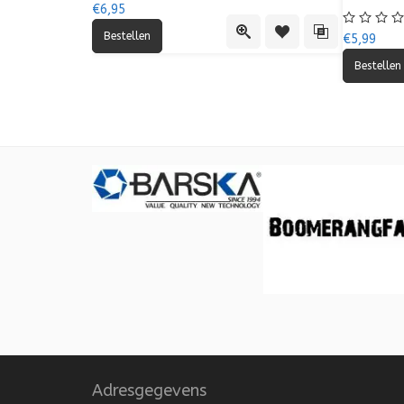
€6,95
Quick View
Toevoegen aan verlang
Toevoegen aan 
€5,99
Adresgegevens