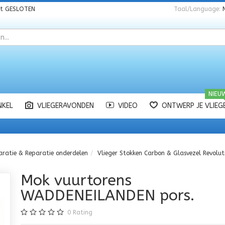
nt
GESLOTEN
Taal/Language:
NIEU
NKEL
VLIEGERAVONDEN
VIDEO
ONTWERP JE VLIEG
aratie & Reparatie onderdelen
Vlieger Stokken Carbon & Glasvezel Revolut
Mok vuurtorens
WADDENEILANDEN pors.
0
Rating