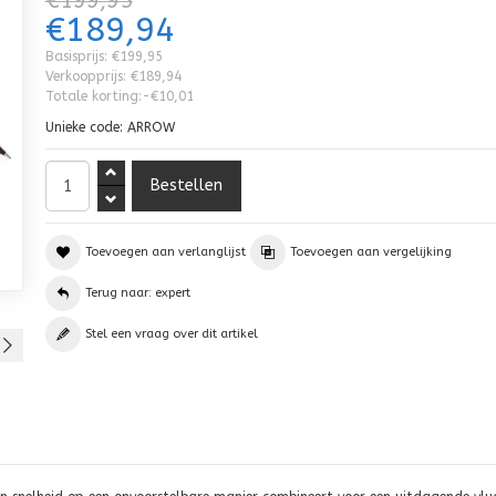
€199,95
€189,94
Basisprijs:
€199,95
Verkoopprijs:
€189,94
Totale korting:
-€10,01
Unieke code:
ARROW
Toevoegen aan verlanglijst
Toevoegen aan vergelijking
Terug naar: expert
Stel een vraag over dit artikel