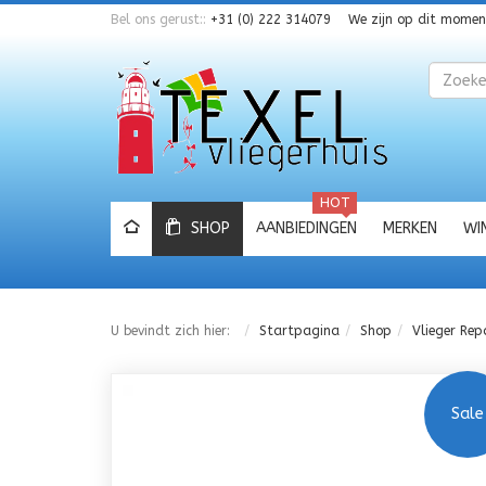
Bel ons gerust::
+31 (0) 222 314079
We zijn op dit mome
Zoeken
HOT
SHOP
AANBIEDINGEN
MERKEN
WI
U bevindt zich hier:
Startpagina
Shop
Vlieger Rep
Sale