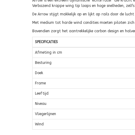
Arrow is een extreem dynamische "echte racer" die kracht 
Verbazend krappe wing tip loops en hoge snelheden, zelfs 
De Arrow stijgt makkelijk op en lijkt op rails door de luch
Met medium tot harde wind condities moeten piloten zich
Bovendien zorgt het aantrekkelijke carbon design en halvem
SPECIFICATIES
Afmeting in cm
Besturing
Doek
Frame
Leeftijd
Niveau
Vliegerlijnen
Wind