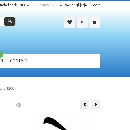
Nederlands (NL)
Currency:
EUR
Verlanglijstje
Login
Zoeken
W
ER
CONTACT
wart 1200m
HQ
elliot
CRUISER
Mammut
AQUA