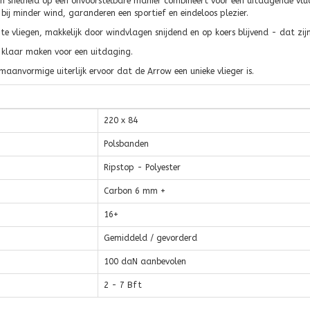
en snelheid op een onvoorstelbare manier combineert voor een uitdagende vluc
bij minder wind, garanderen een sportief en eindeloos plezier.
t te vliegen, makkelijk door windvlagen snijdend en op koers blijvend - dat zi
 klaar maken voor een uitdaging.
aanvormige uiterlijk ervoor dat de Arrow een unieke vlieger is.
220 x 84
Polsbanden
Ripstop - Polyester
Carbon 6 mm +
16+
Gemiddeld / gevorderd
100 daN aanbevolen
2 - 7 Bft