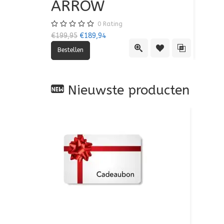
ARROW
0
Rating
€199,95
€189,94
Quick View
Toevoegen aan verlan
Toevoegen aan
Nieuwste producten