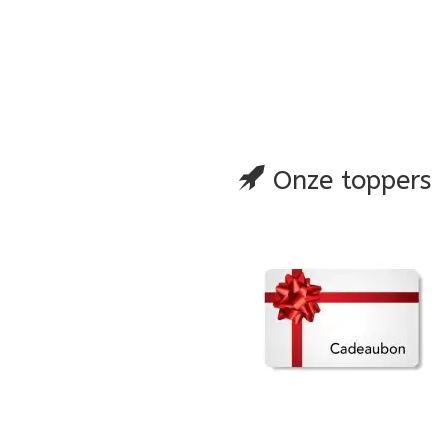
glijst
 vergelijking
Onze toppers