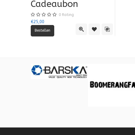
Cadeaubon
0
Rating
€25,00
Quick View
Toevoegen aan verlang
Toevoegen aan 