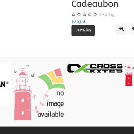
Cadeaubon
0
Rating
€25,00
lijst
vergelijking
Quick