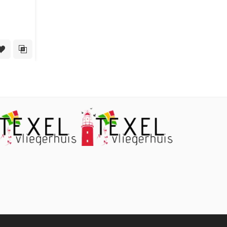
 View
Toevoegen aan verlanglijst
Toevoegen aan vergelijking