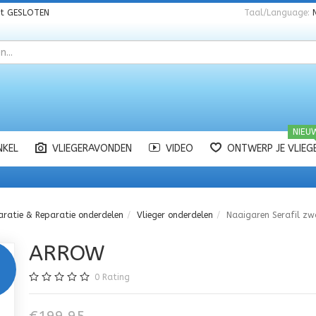
nt
GESLOTEN
Taal/Language:
NIEU
NKEL
VLIEGERAVONDEN
VIDEO
ONTWERP JE VLIEG
aratie & Reparatie onderdelen
Vlieger onderdelen
Naaigaren Serafil z
ARROW
0
Rating