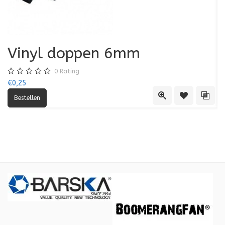
Vinyl doppen 6mm
0
Rating
€0,25
€0
Quick View
Toevoegen aa
Toevo