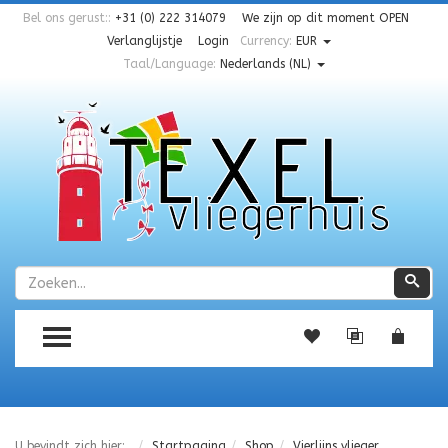
Bel ons gerust::
+31 (0) 222 314079
We zijn op dit moment
OPEN
Verlanglijstje
Login
Currency:
EUR
Taal/Language:
Nederlands (NL)
Zoeken
Zoe
TOGGLE MENU
U bevindt zich hier:
Startpagina
Shop
Vierlijns vlieger