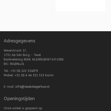
Adresgegevens
Weverstraat 17,
1791 AA Den Burg - Texel
Bankrekening IBAN: NL60INGB0674351088
BIC: INGBNL2A
Tel.:
+31 (0) 222 314079
Mobiel:
+31 (0) 6 44 351 513
Karim
E-mail:
info@texelvliegerhuis.nl
Openingstijden
Onze winkel is geopend op: