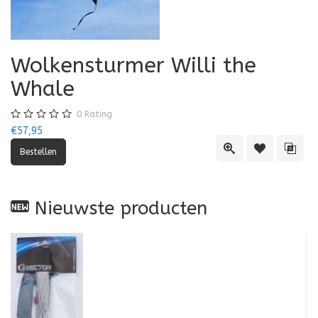
Wolkensturmer Willi the
Whale
0
Rating
€57,95
Quick View
Toevoegen aa
Toevo
Nieuwste producten