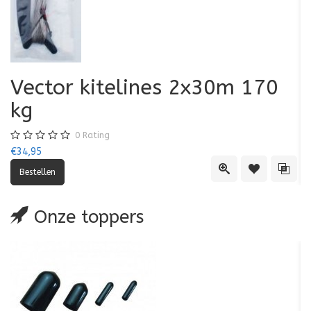
Vector kitelines 2x30m 170
V
kg
0
Rating
€34,95
€3
Quick View
Toevoegen aa
Toevo
Onze toppers