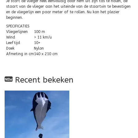
Je start de vlieger heel eenvoudig door hem uit zijn tas te halen, de
staart van de vlieger aan het uiteinde van de staartvin te bevestigen
en de vliegerlijn een paar meter af te rollen. Nu kan het plezier
beginnen.
SPECIFICATIES
Vliegerlijnen
100 m
Wind
> 11 km/u
Leeftijd
10+
Doek
Nylon
Afmeting in cm
140 x 210 cm
Recent bekeken