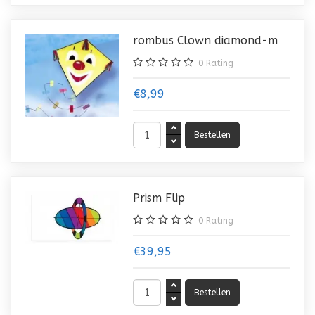
rombus Clown diamond-m
0
Rating
€8,99
Prism Flip
0
Rating
€39,95