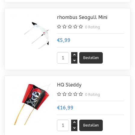
rhombus Seagull Mini
0
Rating
€5,99
HQ Sleddy
0
Rating
€16,99