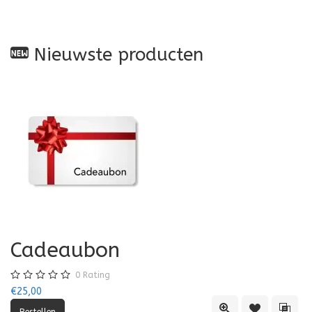
Nieuwste producten
Cadeaubon
0
Rating
€25,00
Quick View
Toevoegen aa
Toevo