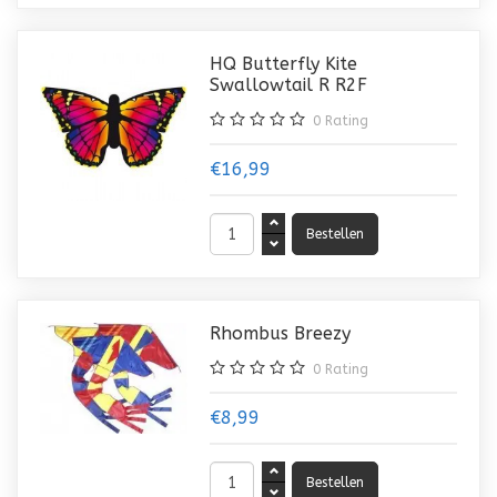
HQ Butterfly Kite
Swallowtail R R2F
0
Rating
€16,99
Rhombus Breezy
0
Rating
€8,99