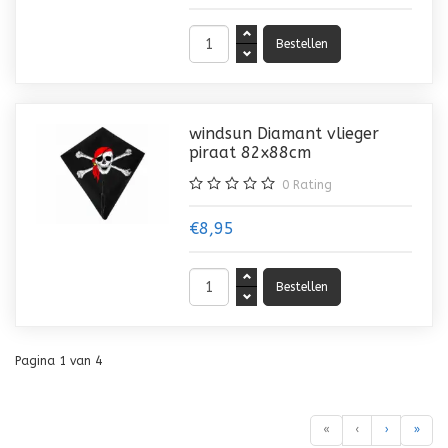
windsun Diamant vlieger
piraat 82x88cm
0
Rating
€8,95
Pagina 1 van 4
«
‹
›
»