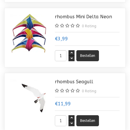
rhombus Mini Delta Neon
0
Rating
€3,99
rhombus Seagull
0
Rating
€11,99