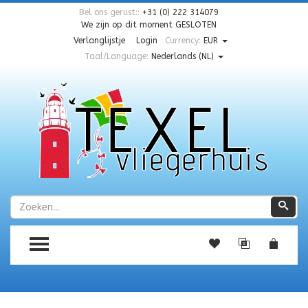
Bel ons gerust::
+31 (0) 222 314079
We zijn op dit moment
GESLOTEN
Verlanglijstje
Login
Currency:
EUR
Taal/Language:
Nederlands (NL)
Zoeken
Zoe
TOGGLE MENU