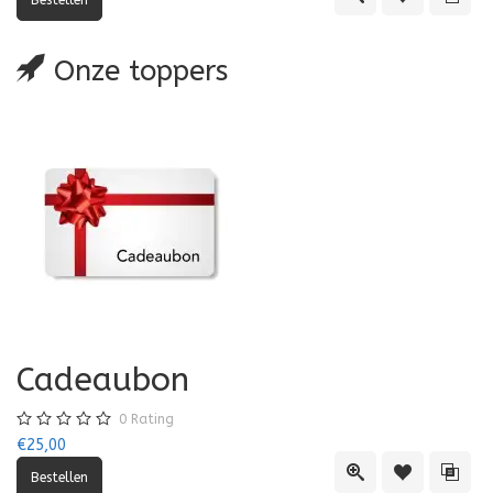
Onze toppers
Cadeaubon
0
Rating
€25,00
Quick View
Toevoegen aa
Toevo