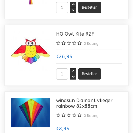
HQ Owl Kite R2F
0
Rating
€26,95
windsun Diamant vlieger
rainbow 82x88cm
0
Rating
€8,95