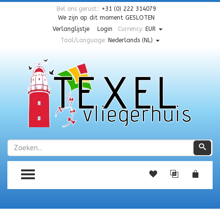
Bel ons gerust::
+31 (0) 222 314079
We zijn op dit moment
GESLOTEN
Verlanglijstje
Login
Currency:
EUR
Taal/Language:
Nederlands (NL)
Zoeken
Zoe
TOGGLE MENU