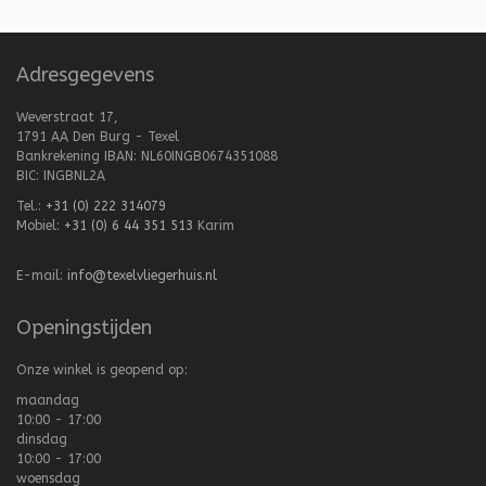
Adresgegevens
Weverstraat 17,
1791 AA Den Burg - Texel
Bankrekening IBAN: NL60INGB0674351088
BIC: INGBNL2A
Tel.:
+31 (0) 222 314079
Mobiel:
+31 (0) 6 44 351 513
Karim
E-mail:
info@texelvliegerhuis.nl
Openingstijden
Onze winkel is geopend op:
maandag
10:00 - 17:00
dinsdag
10:00 - 17:00
woensdag