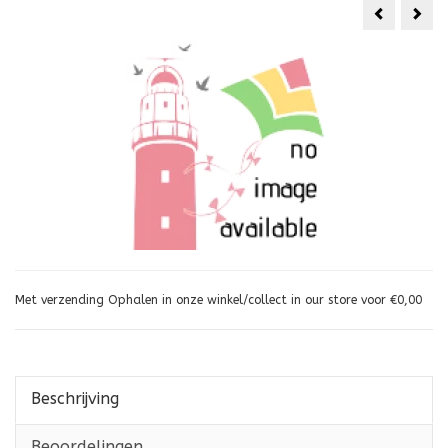
Ribbon
Mr.
poi
Bab
Jugg
Knif
Met verzending Ophalen in onze winkel/collect in our store voor €0,00
Beschrijving
Beoordelingen