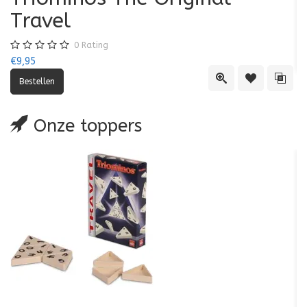
Travel
€7
0
Rating
€9,95
Quick View
Toevoegen aa
Toevo
Onze toppers