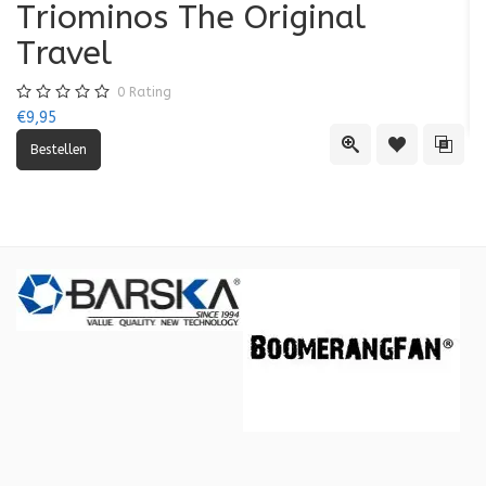
Triominos The Original
K
Travel
€7
0
Rating
€9,95
Quick View
Toevoegen aa
Toevo