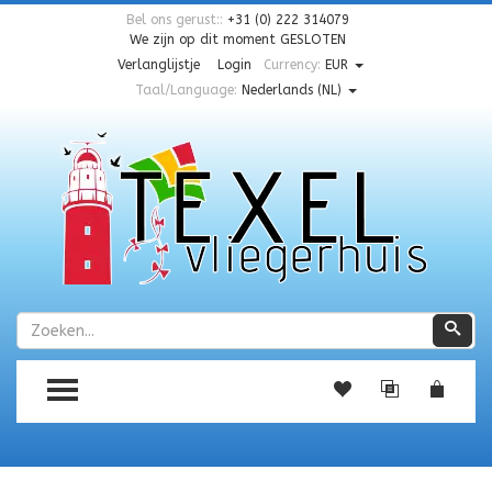
Bel ons gerust::
+31 (0) 222 314079
We zijn op dit moment
GESLOTEN
Verlanglijstje
Login
Currency:
EUR
Taal/Language:
Nederlands (NL)
Zoeken
Zoe
TOGGLE MENU