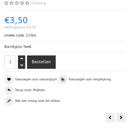
0
Rating
€3,50
Verkoopprijs:
€3,50
Unieke code:
21364
Borrelglas Texel
Toevoegen aan verlanglijst
Toevoegen aan vergelijking
Terug naar: Mokken
Stel een vraag over dit artikel
Mok
Mok
Texel
vuur
woorden
Texe
plaatsnam
pors