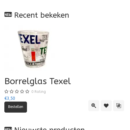
Recent bekeken
Borrelglas Texel
0
Rating
€3,50
Quick View
Toevoegen aa
Toevo