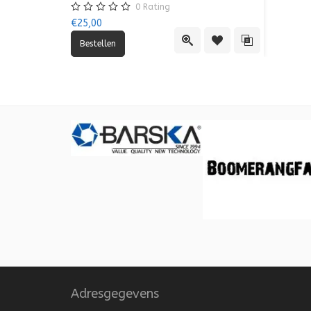
0
Rating
€25,00
Quick View
Toevoegen aan verlang
Toevoegen aan 
Adresgegevens