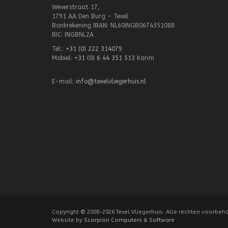
Weverstraat 17,
1791 AA Den Burg - Texel
Bankrekening IBAN: NL60INGB0674351088
BIC: INGBNL2A
Tel.:
+31 (0) 222 314079
Mobiel:
+31 (0) 6 44 351 513
Karim
E-mail:
info@texelvliegerhuis.nl
Copyright
©
2008-2026 Texel Vliegerhuis. Alle rechten voorbeh
Website by
Scorpion Computers & Software