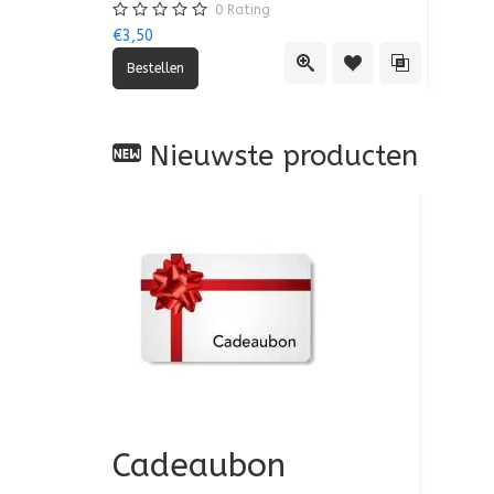
0
Rating
€3,50
Quick View
Toevoegen aan verlan
Toevoegen aan
Nieuwste producten
Cadeaubon