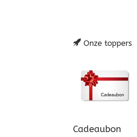
glijst
 vergelijking
Onze toppers
Cadeaubon