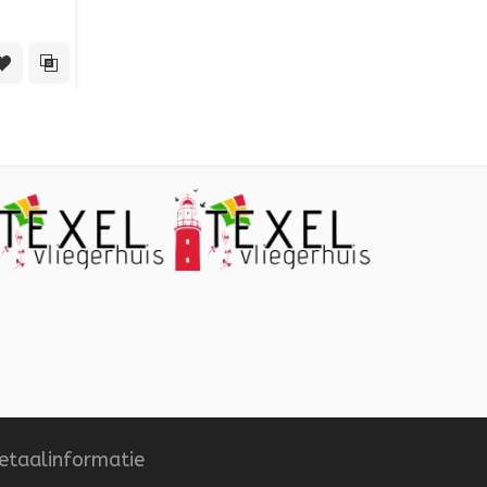
 View
Toevoegen aan verlanglijst
Toevoegen aan vergelijking
etaalinformatie