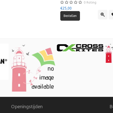
0
Rating
€25,00
lijst
vergelijking
Quick
Openingstijden
B