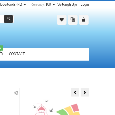
Nederlands (NL)
Currency:
EUR
Verlanglijstje
Login
Zoeken
W
ER
CONTACT
Houten
Sleutelh.
Sleutelh.Texel
fotobedels
TEXEL