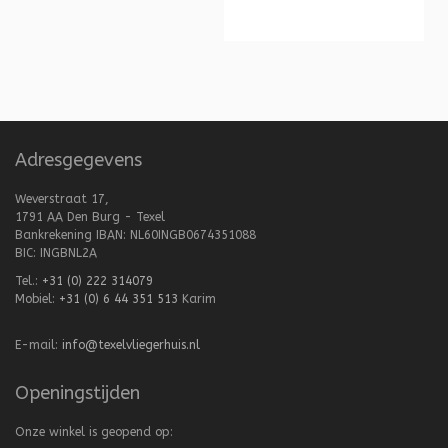
Adresgegevens
Weverstraat 17,
1791 AA Den Burg - Texel
Bankrekening IBAN: NL60INGB0674351088
BIC: INGBNL2A
Tel.:
+31 (0) 222 314079
Mobiel:
+31 (0) 6 44 351 513
Karim
E-mail:
info@texelvliegerhuis.nl
Openingstijden
Onze winkel is geopend op: