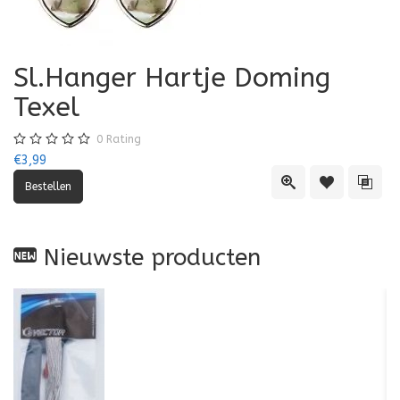
Sl.Hanger Hartje Doming
Texel
0
Rating
€3,99
Quick View
Toevoegen aa
Toevo
Nieuwste producten