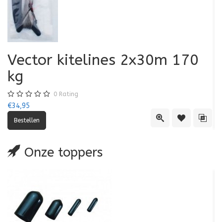
Vector kitelines 2x30m 170
V
kg
0
Rating
€34,95
€3
Quick View
Toevoegen aa
Toevo
Onze toppers