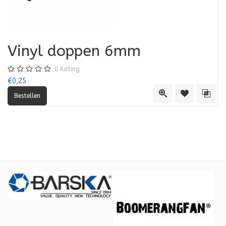
Vinyl doppen 6mm
0
Rating
€0,25
€0
Quick View
Toevoegen aa
Toevo