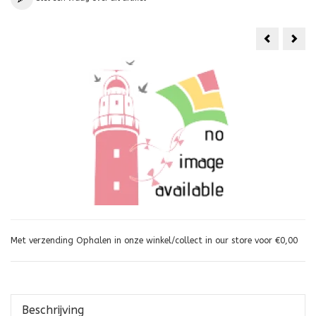
Houten
Sleu
Sleutelh.Te
foto
TEX
Met verzending Ophalen in onze winkel/collect in our store voor €0,00
Beschrijving