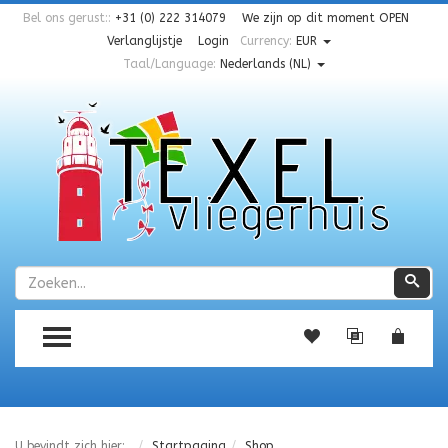
Bel ons gerust::
+31 (0) 222 314079
We zijn op dit moment
OPEN
Verlanglijstje
Login
Currency:
EUR
Taal/Language:
Nederlands (NL)
Zoeken
Zoe
TOGGLE MENU
U bevindt zich hier:
Startpagina
Shop