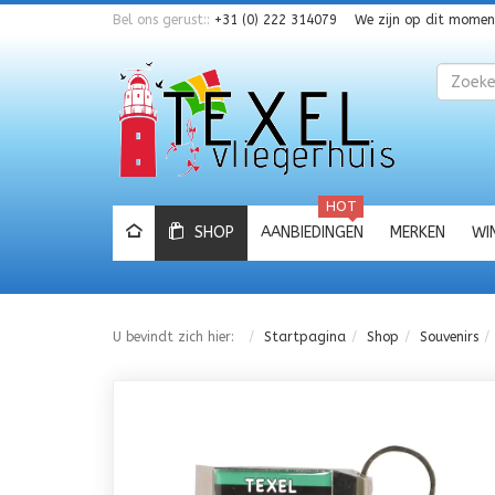
Bel ons gerust::
+31 (0) 222 314079
We zijn op dit mome
Zoeken
HOT
SHOP
AANBIEDINGEN
MERKEN
WI
U bevindt zich hier:
Startpagina
Shop
Souvenirs