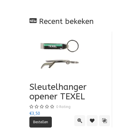
Recent bekeken
Sleutelhanger
opener TEXEL
0
Rating
€3,50
Quick View
Toevoegen aan verlan
Toevoegen aan