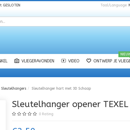
nt
GESLOTEN
Taal/Language:
NIEU
NKEL
VLIEGERAVONDEN
VIDEO
ONTWERP JE VLIEG
Sleutelhangers
Sleutelhanger hart met 3D Schaap
Sleutelhanger opener TEXEL
0
Rating