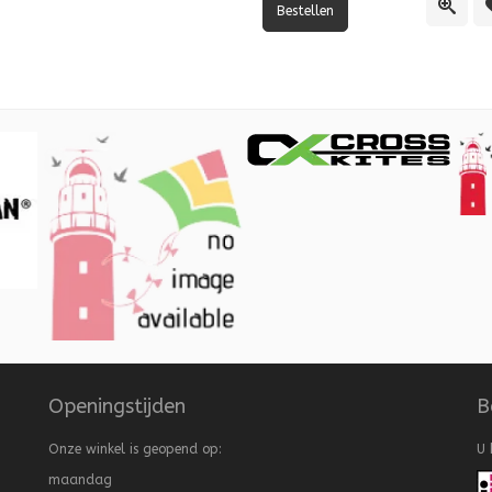
lijst
vergelijking
Quick
Openingstijden
B
Onze winkel is geopend op:
U 
maandag