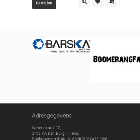
Quick View
Toevoegen aan verlang
Toevoegen aan 
Adresgegevens
Weverstraat 17,
1791 AA Den Burg - Texel
Bankrekening IBAN: NL60INGB0674351088