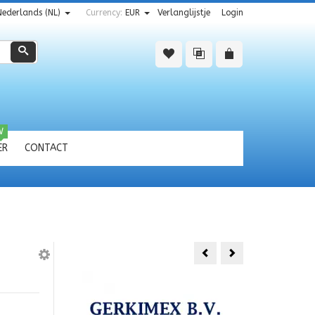
Nederlands (NL)
Currency:
EUR
Verlanglijstje
Login
Zoeken
W
ER
CONTACT
Houten
Sleutelh.
Sleutelh.Texel
fotobedels
TEXEL