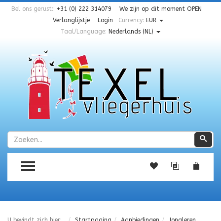
Bel ons gerust::
+31 (0) 222 314079
We zijn op dit moment
OPEN
Verlanglijstje
Login
Currency:
EUR
Taal/Language:
Nederlands (NL)
Zoeken
Zoe
TOGGLE MENU
U bevindt zich hier:
Startpagina
Aanbiedingen
Jongleren