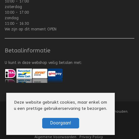
10:00 - 17:00
zaterdag
10:00 - 17:00
zondag
11:00 - 16:30
We zijn op dit moment
OPEN
Betaalinformatie
U kunt in deze webshop veilig betalen met:
Deze website gebruikt cookies, maar enkel om
u een prettige gebruikerservaring te bezorgen.
Copyright
©
2008-2026 Texel Vliegerhuis. Alle rechten voorbehouden.
Website by
Scorpion Computers & Software
Doorgaan!
Algemene Voorwaarden
Privacy Policy