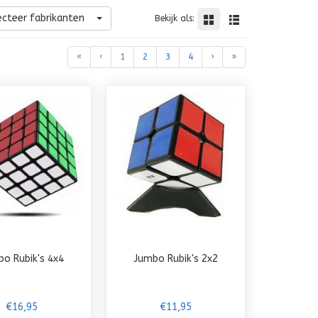
ecteer fabrikanten
Bekijk als:
«
‹
1
2
3
4
›
»
o Rubik's 4x4
Jumbo Rubik's 2x2
€16,95
€11,95