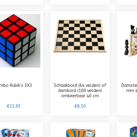
mbo Rubik's 3X3
Schaakbord (64 velden) of
Damste
dambord (100 velden)
mm in
omkeerbaar 40 cm
€13,95
€8,50