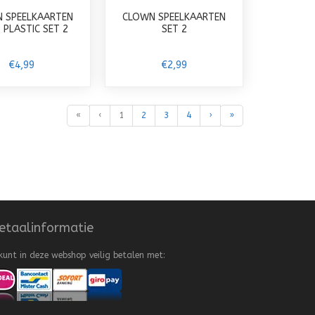
 SPEELKAARTEN
CLOWN SPEELKAARTEN
 PLASTIC SET 2
SET 2
€4,99
€2,99
«
‹
1
2
3
4
›
»
etaalinformatie
kunt in deze webshop veilig betalen met: