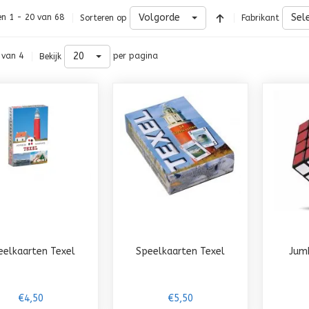
Volgorde
Sel
en 1 - 20 van 68
Sorteren op
Fabrikant
20
 van 4
per pagina
Bekijk
eelkaarten Texel
Speelkaarten Texel
Jumb
€4,50
€5,50