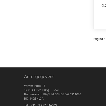
CL
Pagina 1
Adresgegevens
Weverstraat 17,
1791 AA Den Burg - Texel
Bankrekening IBAN: NL60INGB0674351088
BIC: INGBNL2A
Tel.:
+31 (0) 222 314079