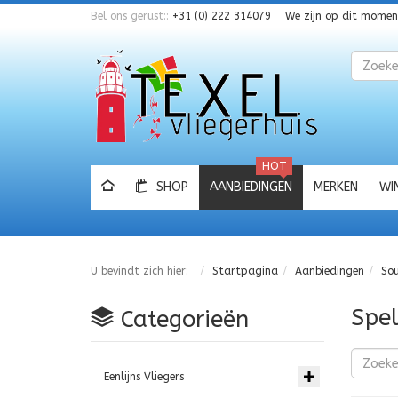
Bel ons gerust::
+31 (0) 222 314079
We zijn op dit mome
Zoeken
HOT
SHOP
AANBIEDINGEN
MERKEN
WI
U bevindt zich hier:
Startpagina
Aanbiedingen
Sou
Spel
Categorieën
Eenlijns Vliegers