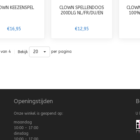
OWN KEEZENSPEL
CLOWN SPELLENDOOS
CLOWN
200DLG NL/FR/DU/EN
100%
€16,95
€12,95
20
 van 4
per pagina
Bekijk
Openingstijden
B
Onze winkel is geopend op:
U 
maandag
10:00 - 17:00
dinsdag
10:00 - 17:00