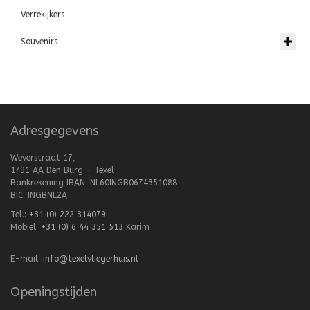
Verrekijkers
Souvenirs
Adresgegevens
Weverstraat 17,
1791 AA Den Burg - Texel
Bankrekening IBAN: NL60INGB0674351088
BIC: INGBNL2A
Tel.:
+31 (0) 222 314079
Mobiel:
+31 (0) 6 44 351 513
Karim
E-mail:
info@texelvliegerhuis.nl
Openingstijden