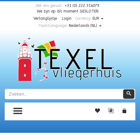
Bel ons gerust::
+31 (0) 222 314079
We zijn op dit moment
GESLOTEN
Verlanglijstje
Login
Currency:
EUR
Taal/Language:
Nederlands (NL)
Zoeken
Zoe
TOGGLE MENU