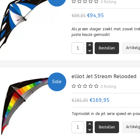
0
Rating
€94,95
€99,95
Als je een vlieger zoekt met zowel t
juiste keuze gemaakt
Artikel
elliot Jet Stream Reloaded
Sale
0
Rating
€169,95
€181,95
Topmodel in de jet serie speed en po
Artikel