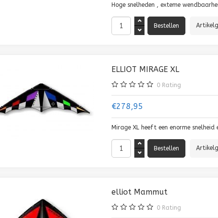
Hoge snelheden , exteme wendbaarhe
Artikel
ELLIOT MIRAGE XL
0
Rating
€278,95
Mirage XL heeft een enorme snelheid 
Artikel
elliot Mammut
0
Rating