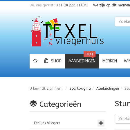
Bel ons gerust::
+31 (0) 222 314079
We zijn op dit mome
Zoeken
HOT
SHOP
AANBIEDINGEN
MERKEN
WI
U bevindt zich hier:
Startpagina
Aanbiedingen
Stu
Stun
Categorieën
Eenlijns Vliegers