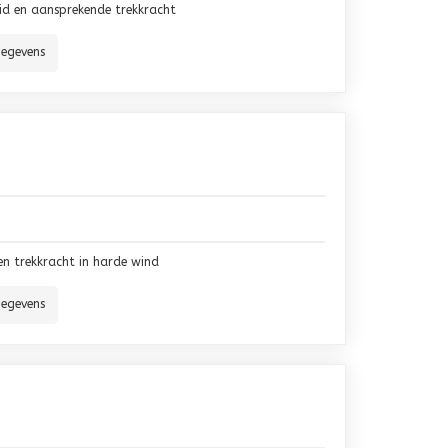
id en aansprekende trekkracht
gegevens
en trekkracht in harde wind
gegevens