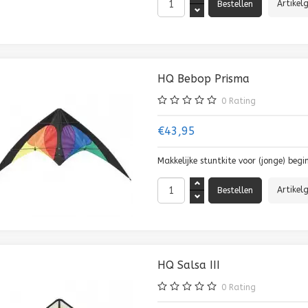
Artikel
HQ Bebop Prisma
0
Rating
€43,95
Makkelijke stuntkite voor (jonge) begi
Artikel
HQ Salsa III
0
Rating