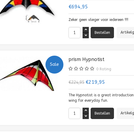
€694,95
Zeker geen vlieger voor iedereen !!!!
Artikel
prism Hypnotist
Sale
0
Rating
€219,95
€224,95
The Hypnotist is a great introduction
wing for everyday fun.
Artikel