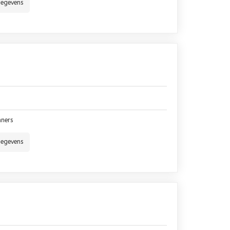
gegevens
nners
gegevens