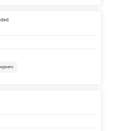
aded
gegevens