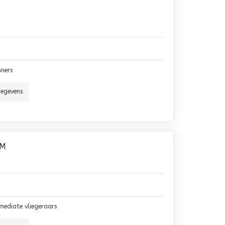
nners
gegevens
UM
rmediate vliegeraars