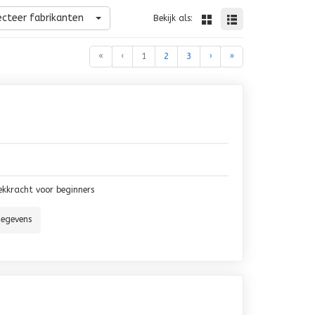
ecteer fabrikanten
Bekijk als:
«
‹
1
2
3
›
»
ekkracht voor beginners
gegevens