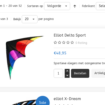
Volgorde
Sel
en 1 - 20 van 52
Sorteren op
Fabrikant
20
 van 3
per pagina
Bekijk
Elliot Delta Sport
0
Rating
€48,95
Sportieve vliegers met aangename tr
Artikel
elliot X-Dream
Sale