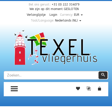
Bel ons gerust::
+31 (0) 222 314079
We zijn op dit moment
GESLOTEN
Verlanglijstje
Login
Currency:
EUR
Taal/Language:
Nederlands (NL)
Zoeken
Zoe
TOGGLE MENU