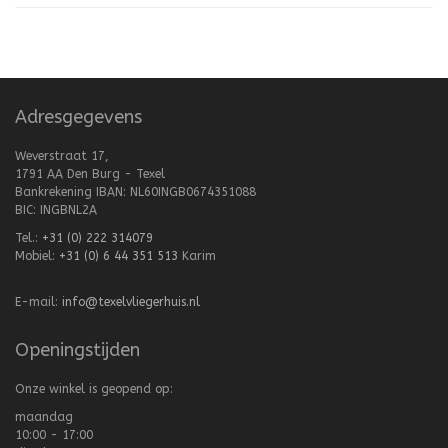
Adresgegevens
Weverstraat 17,
1791 AA Den Burg - Texel
Bankrekening IBAN: NL60INGB0674351088
BIC: INGBNL2A
Tel.:
+31 (0) 222 314079
Mobiel:
+31 (0) 6 44 351 513
Karim
E-mail:
info@texelvliegerhuis.nl
Openingstijden
Onze winkel is geopend op:
maandag
10:00 - 17:00