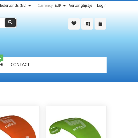
Nederlands (NL)
Currency:
EUR
Verlanglijstje
Login
Zoeken
W
ER
CONTACT