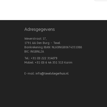
Adresgegevens
Weverstraat 17,
1791 AA Den Burg - Texel
Bankrekening IBAN: NL60INGB0674351088
BIC: INGBNL2A
Tel.:
+31 (0) 222 314079
Mobiel:
+31 (0) 6 44 351 513
Karim
E-mail:
info@texelvliegerhuis.nl