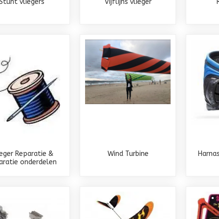
Stunt vliegers
Vijflijns vlieger
ieger Reparatie &
Wind Turbine
Harna
aratie onderdelen