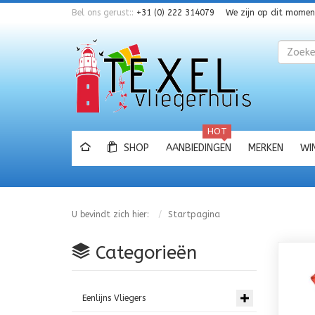
Bel ons gerust::
+31 (0) 222 314079
We zijn op dit mome
Zoeken
HOT
SHOP
AANBIEDINGEN
MERKEN
WI
U bevindt zich hier:
Startpagina
Categorieën
Eenlijns Vliegers