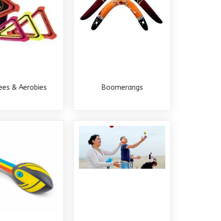
bees & Aerobies
Boomerangs